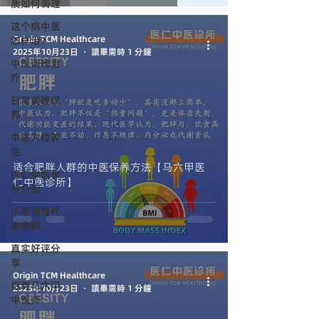
质如何调理
这个病中医
Origin TCM Healthcare
怎样治？
2025年10月23日
讀畢需時 1 分鐘
中医调理治
疗
日常调理保
养
中医穴位养
生
适合肥胖人群的中医保养方法【马六甲医
医仁中医诊
仁中医诊所】
所介绍
中医调理代
谢疾病
真实好评分
享
Origin TCM Healthcare
招聘马六甲
2025年10月23日
讀畢需時 1 分鐘
中医师