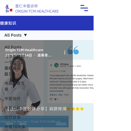
医仁中医诊所
ORIGIN TCM HEALTHCARE
健康知识
All Posts
All Posts
Origin TCM Healthcare
2025年11月14日
讀畢需時 1 分鐘
【中医教你
一个动作改
善疼痛问
题】
中医科普文
章
中医治疗
中医分科
【医仁中医好评分享】肩膀疼痛
治疗分享
中医10大体