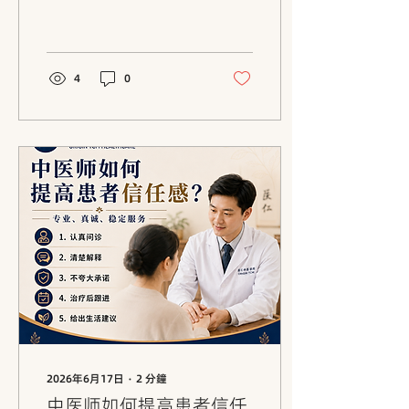
Healthcare 医仁中医诊所
现正招聘中医师。适合有责
任感、愿意学习、重视患者
服务和希望长期发展的中医
师加入。 Origin TCM
4
0
Healthcare 医仁中医诊所
现正招聘中医师。 但我们想
找的，不只是一个“会治疗
的人”。我们更希望找到愿
意认真发展中医事业、愿意
持续学习、愿意对患者负
责，也愿意和团队一起成长
的人。 如果你是一名中医
师，正在寻找一个可以长期
发展的平台，也许我们适合
你。 我们适合怎样的你？
2026年6月17日
∙
2
分鐘
中医师如何提高患者信任