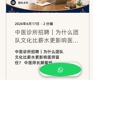
2026年6月17日
∙
2
分鐘
中医诊所招聘｜为什么团
队文化比薪水更影响医师
留任？
中医诊所招聘｜为什么团队
文化比薪水更影响医师留
任？ 中医师长期留任，不只
取决于薪资，也取决于成长
空间、团队文化、沟通制度
和被尊重的感觉。 薪水重要
吗？当然重要。但一名中医
师会不会长期留在一间诊
1
0
所，很多时候不只是因为薪
水，而是因为团队文化。 如
果一间诊所薪水不错，但内
部沟通混乱、分配不公平、
没有成长空间、老板不关心
載入更多
团队，医师很难长期留下
来。相反，如果一间诊所有