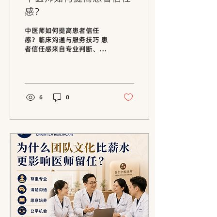
感？
中医师如何提高患者信任
感？临床沟通与服务技巧 患
者信任感来自专业判断、清
楚解释、治疗效果、服务态
度和持续跟进。本文分享中
医师提升患者信任的方法。
中医师的技术重要，但患者
信不信任你，同样重要。 很
6
0
多时候，患者第一次来到诊
所时，其实内心是带着不确
定的。他可能不知道中医能
不能帮到自己，也不知道治
疗会不会痛、需要几次、效
果如何。这时候，医师的表
现会直接影响患者的信任
感。