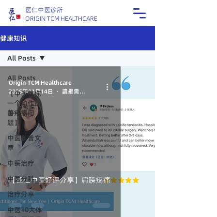
医仁中医诊所
ORIGIN TCM HEALTHCARE
健康知识
All Posts
All Posts
Origin TCM Healthcare
2025年11月14日
讀畢需時 1 分鐘
【中医教你
一个动作改
善疼痛问
题】
中医科普文
章
中医治疗
中医分科
【医仁中医好评分享】肩膀疼痛
治疗分享
中医10大体