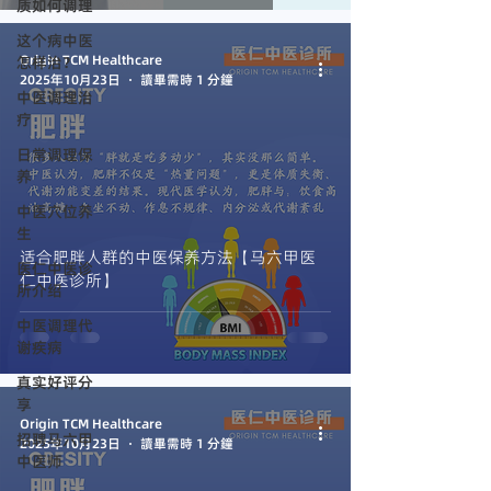
质如何调理
这个病中医
Origin TCM Healthcare
怎样治？
2025年10月23日
讀畢需時 1 分鐘
中医调理治
疗
日常调理保
养
中医穴位养
生
适合肥胖人群的中医保养方法【马六甲医
医仁中医诊
仁中医诊所】
所介绍
中医调理代
谢疾病
真实好评分
享
Origin TCM Healthcare
招聘马六甲
2025年10月23日
讀畢需時 1 分鐘
中医师