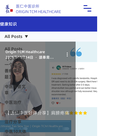
医仁中医诊所
ORIGIN TCM HEALTHCARE
健康知识
All Posts
All Posts
Origin TCM Healthcare
2025年11月14日
讀畢需時 1 分鐘
【中医教你
一个动作改
善疼痛问
题】
中医科普文
章
中医治疗
中医分科
【医仁中医好评分享】肩膀疼痛
治疗分享
中医10大体