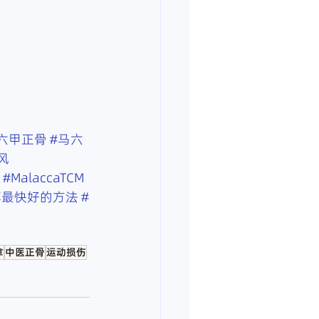
六甲正骨
#马六
风
#MalaccaTCM
痹最快好的方法
#
拿
中医正骨
运动损伤