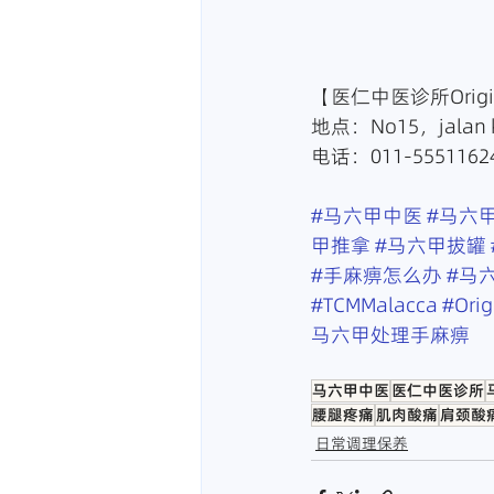
【医仁中医诊所Origin 
地点：No15，jalan k
电话：011-55511624
#马六甲中医
#马六
甲推拿
#马六甲拔罐
#手麻痹怎么办
#马
#TCMMalacca
#Ori
马六甲处理手麻痹
马六甲中医
医仁中医诊所
腰腿疼痛
肌肉酸痛
肩颈酸
日常调理保养