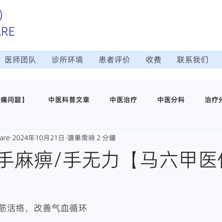
）
ARE
医师团队
诊所环境
患者评价
收费
联系我们
疼痛问题】
中医科普文章
中医治疗
中医分科
治疗
are
2024年10月21日
讀畢需時 2 分鐘
治疗
日常调理保养
中医穴位养生
医仁中医诊所介绍
手麻痹/手无力【马六甲医
师
筋活络，改善气血循环