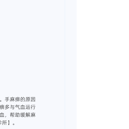
。手麻痹的原因
痹多与气血运行
血，帮助缓解麻
诊所】。