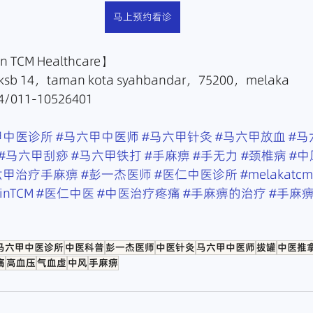
马上预约看诊
TCM Healthcare】
sb 14，taman kota syahbandar，75200，melaka
/011-10526401
甲中医诊所
#马六甲中医师
#马六甲针灸
#马六甲放血
#马
#马六甲刮痧
#马六甲铁打
#手麻痹
#手无力
#颈椎病
#中
六甲治疗手麻痹
#彭一杰医师
#医仁中医诊所
#melakatcm
ginTCM
#医仁中医
#中医治疗疼痛
#手麻痹的治疗
#手麻
马六甲中医诊所
中医科普
彭一杰医师
中医针灸
马六甲中医师
拔罐
中医推
痛
高血压
气血虚
中风
手麻痹