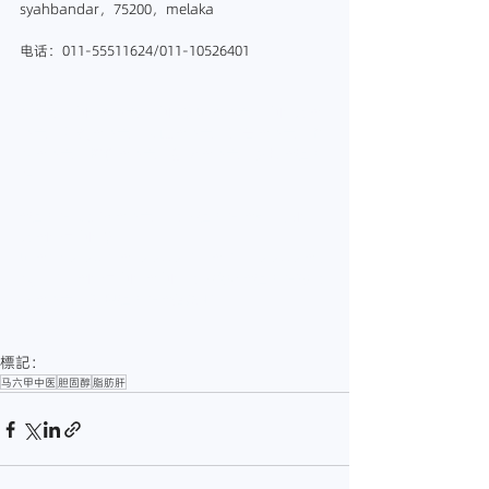
syahbandar，75200，melaka
电话：011-55511624/011-10526401
#马六甲中医
#马六甲中医诊所
#马六甲中医师
#
马六甲针灸
#马六甲放血
#马六甲正骨
#马六甲推
拿
#马六甲拔罐
#马六甲刮痧
#马六甲铁打
#胆固
醇
#胆固醇怎么办
#马六甲治疗胆固醇
#彭一杰医
师
#医仁中医诊
所
#melakatcm
#MalaccaTCM
#TCMMalacca
#O
riginTCM
#医仁中医
#中医治疗疼痛
#胆固醇的治
疗
#马六甲处理胆固醇
#脂肪肝
標記：
马六甲中医
胆固醇
脂肪肝