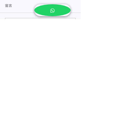
留言
撰寫留言......
中医穴位改善脂肪肝【马
【脂肪肝怎么治
六甲医仁中医诊所】
甲医仁中医诊所
肝/胆固醇
​地址 Address
NO15, JALAN KSB 14,TAMAN KOTA
SYAHBANDAR, 75200, MELAKA.
​营业时间 Operating Hours