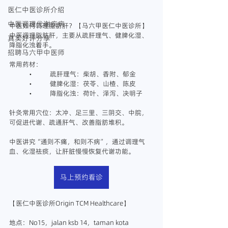
医仁中医诊所介绍
中医调理代谢疾病
中医如何调理脂肪肝？【马六甲医仁中医诊所】
中医调理脂肪肝，主要从疏肝理气、健脾化湿、
真实好评分享
降脂化浊着手。
招聘马六甲中医师
常用药材：
	•	疏肝理气：柴胡、香附、郁金
	•	健脾化湿：茯苓、山楂、陈皮
	•	降脂化浊：荷叶、泽泻、决明子
针灸常用穴位：太冲、足三里、三阴交、中脘，
可促进代谢、疏通肝气、改善脂肪堆积。
中医讲究“通则不痛，和则不病”，通过调理气
血、化湿祛痰，让肝脏慢慢恢复代谢功能。
马上预约看诊
【医仁中医诊所Origin TCM Healthcare】
地点：No15，jalan ksb 14，taman kota 