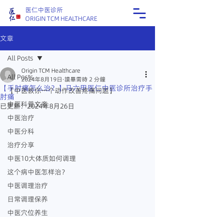
医仁中医诊所
ORIGIN TCM HEALTHCARE
文章
All Posts
Origin TCM Healthcare
All Posts
2024年8月19日
讀畢需時 2 分鐘
【手肘痛怎么治？】马六甲医仁中医诊所治疗手
【中医教你一个动作改善疼痛问题】
肘痛
中医科普文章
已更新：
2024年8月26日
中医治疗
中医分科
治疗分享
中医10大体质如何调理
这个病中医怎样治？
中医调理治疗
日常调理保养
中医穴位养生