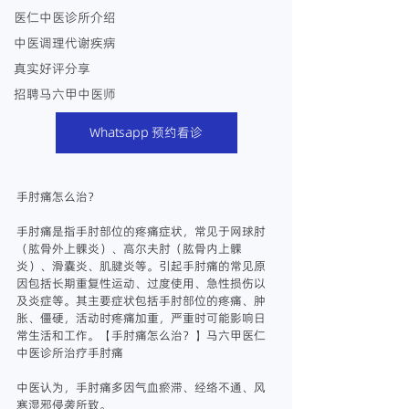
医仁中医诊所介绍
中医调理代谢疾病
真实好评分享
招聘马六甲中医师
Whatsapp 预约看诊
手肘痛怎么治？
手肘痛是指手肘部位的疼痛症状，常见于网球肘
（肱骨外上髁炎）、高尔夫肘（肱骨内上髁
炎）、滑囊炎、肌腱炎等。引起手肘痛的常见原
因包括长期重复性运动、过度使用、急性损伤以
及炎症等。其主要症状包括手肘部位的疼痛、肿
胀、僵硬，活动时疼痛加重，严重时可能影响日
常生活和工作。【手肘痛怎么治？】马六甲医仁
中医诊所治疗手肘痛
中医认为，手肘痛多因气血瘀滞、经络不通、风
寒湿邪侵袭所致。