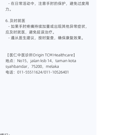
   - 在日常活动中，注意手肘的保护，避免过度用
力。
6. 及时就医
   - 如果手肘疼痛持续加重或出现其他异常症状，
应及时就医，避免延误治疗。
   - 遵从医生建议，按时复查，确保康复效果。
【医仁中医诊所Origin TCM Healthcare】
地点：No15，jalan ksb 14，taman kota 
syahbandar，75200，melaka
电话：011-55511624/011-10526401
#马六甲中医
#马六甲中医诊所
#马六甲中医师
#
马六甲针灸
#马六甲放血
#马六甲正骨
#马六甲推
拿
#马六甲拔罐
#马六甲刮痧
#马六甲铁打
#手肘
痛
#脚痛
#脚肿
#跌倒
#手肘痛怎么办
#马六甲治
疗脚扭伤
#彭一杰医师
#医仁中医诊所
#melakatcm
#MalaccaTCM
#TCMMalacca
#OriginTCM
#医仁中医
#中医治疗疼痛
#手肘痛的
治疗
#手肘痛最快好的方法
#马六甲处理手肘痛
#
网球肘
#高尔夫球肘
#手肘酸痛