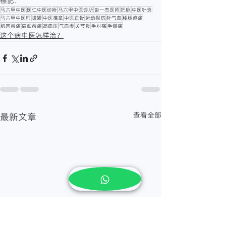
標記：
马六甲中医
医仁中医诊所
马六甲中医诊所
彭一杰医师
把脉
中医针灸
马六甲中医师
拔罐
中医推拿
中医正骨
运动损伤
补气血
腰腿疼痛
肌肉酸痛
肩颈酸痛
高血压
气血虚
关节炎
手肘痛
手臂痛
这个病中医怎样治？
查看全部
最新文章