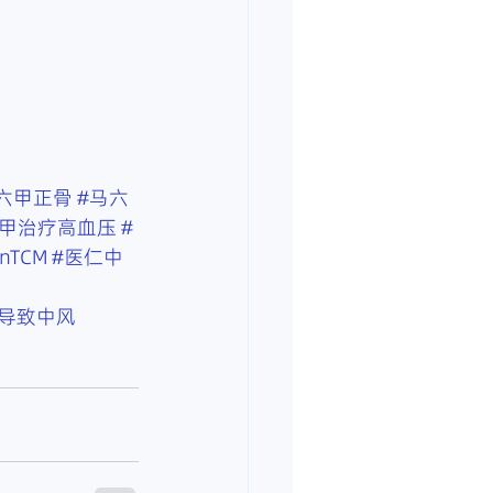
六甲正骨
#马六
六甲治疗高血压
#
inTCM
#医仁中
导致中风