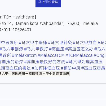
马上预约看诊
TCM Healthcare】
sb 14，taman kota syahbandar，75200，melaka
/011-10526401
甲中医诊所
#马六甲中医师
#马六甲针灸
#马六甲放血
#马
#马六甲刮痧
#马六甲铁打
#高血压
#高血压怎么办
#马
医诊所
#melakatcm
#MalaccaTCM
#TCMMalacca
#Orig
高血压的治疗
#高血压最快好的方法
#马六甲处理高血压
长期高血压的害处
#如何降低血压
#预防中风
#高血压容易
马六甲中医诊所
彭一杰医师
马六甲中医师
高血压