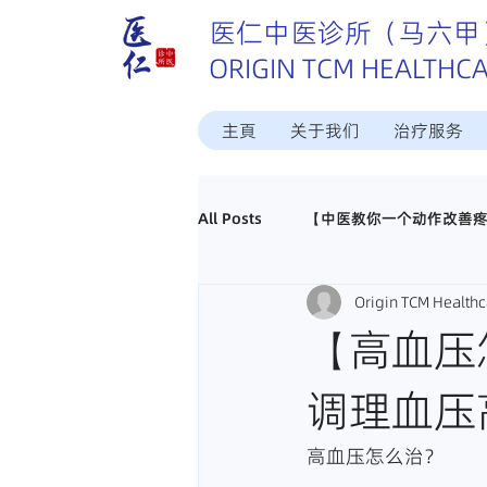
医仁中医诊所（马六甲
ORIGIN TCM HEALTHC
主頁
关于我们
治疗服务
All Posts
【中医教你一个动作改善
Origin TCM Healthc
这个病中医怎样治？
中医调理
【高血压
调理血压
真实好评分享
招聘马六甲中医
高血压怎么治？