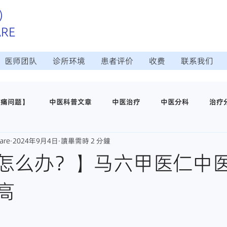
）
ARE
医师团队
诊所环境
患者评价
收费
联系我们
疼痛问题】
中医科普文章
中医治疗
中医分科
治疗
are
2024年9月4日
讀畢需時 2 分鐘
治疗
日常调理保养
中医穴位养生
医仁中医诊所介绍
怎么办？】马六甲医仁中
高
师