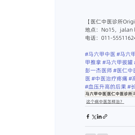
【医仁中医诊所Origin 
地点：No15，jalan k
电话：011-55511624
#马六甲中医
#马六
甲推拿
#马六甲拔罐
彭一杰医师
#医仁中
医
#中医治疗疼痛
#
#血压升高的后果
#
马六甲中医
医仁中医诊所
这个病中医怎样治？