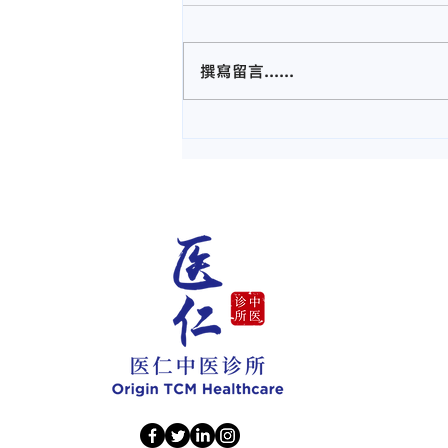
撰寫留言......
【脚麻痹怎么办？】马六甲医
仁中医诊所治疗脚麻痹无力