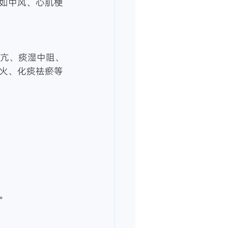
如中风、心肌梗
上亢、痰湿中阻、
火、化痰祛瘀等
。