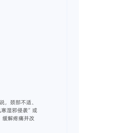
说，颈部不适、
风寒湿邪侵袭”或
，缓解疼痛并改