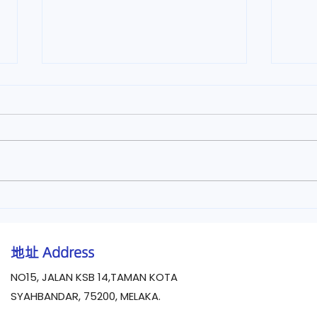
【久坐族必看！拯救腰椎颈椎
颈部
的小贴士】马六甲中医专治颈
防和
椎病、落枕、腰酸背痛
地址
Address
NO15, JALAN KSB 14,TAMAN KOTA
SYAHBANDAR, 75200, MELAKA.