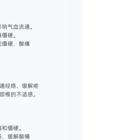
，影响气血流通。
痛僵硬。
通经络、缓解疼
颈椎的不适感。
痛和僵硬。