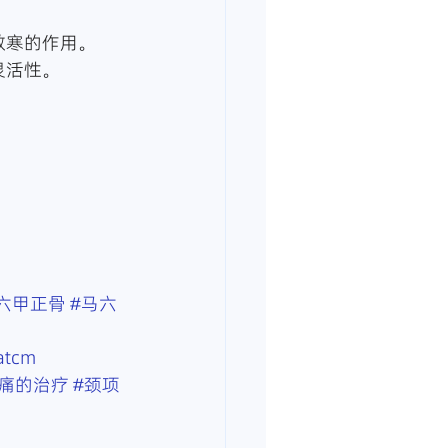
散寒的作用。
灵活性。
六甲正骨
#马六
atcm
酸痛的治疗
#颈项