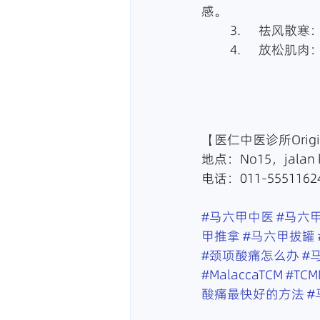
感。
	3.	祛
	4.	放
【医仁中医诊所Origin 
地点：No15，jalan k
电话：011-55511624
#马六甲中医
#马六
甲推拿
#马六甲拔罐
#颈项酸痛怎么办
#
#MalaccaTCM
#TCM
酸痛最快好的方法
#