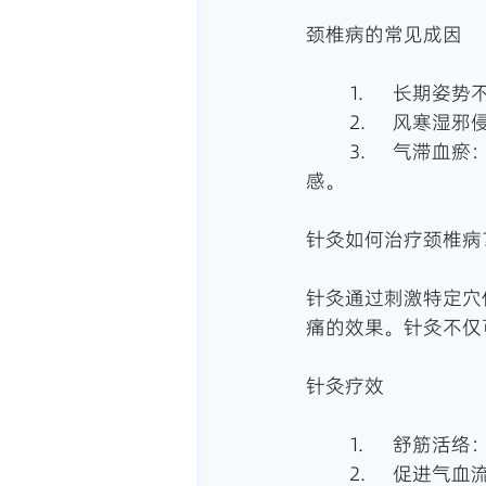
颈椎病的常见成因
	1.	长
	2.	风
	3.	气滞血瘀：压力大、缺乏运动会让气血运行不畅，导致颈椎部位出现僵硬、酸痛
感。
针灸如何治疗颈椎病
针灸通过刺激特定穴
痛的效果。针灸不仅
针灸疗效
	1.	舒
	2.	促进气血流通：针灸能够活血化瘀，使血液在颈椎部位流动更加顺畅，缓解酸痛