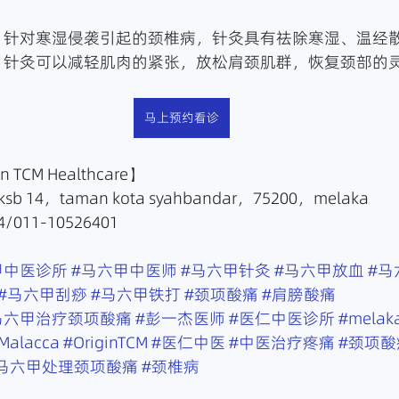
风散寒：针对寒湿侵袭引起的颈椎病，针灸具有祛除寒湿、温经
松肌肉：针灸可以减轻肌肉的紧张，放松肩颈肌群，恢复颈部的
马上预约看诊
TCM Healthcare】
sb 14，taman kota syahbandar，75200，melaka
/011-10526401
甲中医诊所
#马六甲中医师
#马六甲针灸
#马六甲放血
#马
#马六甲刮痧
#马六甲铁打
#颈项酸痛
#肩膀酸痛
马六甲治疗颈项酸痛
#彭一杰医师
#医仁中医诊所
#melak
Malacca
#OriginTCM
#医仁中医
#中医治疗疼痛
#颈项
马六甲处理颈项酸痛
#颈椎病