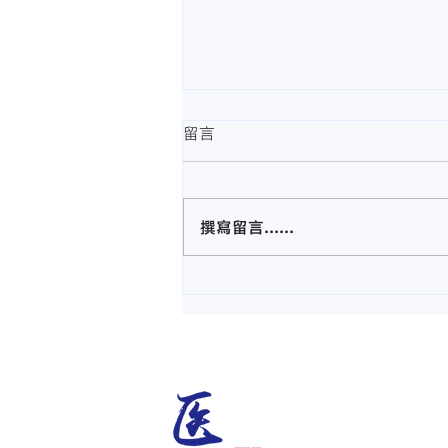
留言
撰寫留言......
【颈椎病怎么治？】马六甲医
仁中医诊所治疗颈椎病和肩颈
疼痛