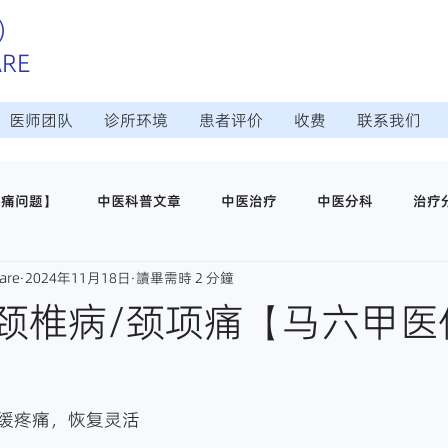
）
ARE
医师团队
诊所环境
患者评价
收费
联系我们
疼痛问题】
中医科普文章
中医治疗
中医分科
治疗
are
2024年11月18日
讀畢需時 2 分鐘
治疗
日常调理保养
中医穴位养生
医仁中医诊所介绍
颈椎病/颈项痛【马六甲医
师
缓疼痛，恢复灵活