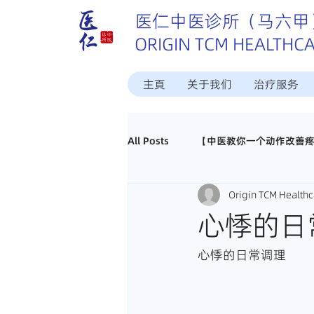
医仁中医诊所（马六甲
ORIGIN TCM HEALTHC
主頁
关于我们
治疗服务
All Posts
【中医教你一个动作改善
Origin TCM Healthc
这个病中医怎样治？
中医调理
心悸的日
真实好评分享
招聘马六甲中医
心悸的日常调理