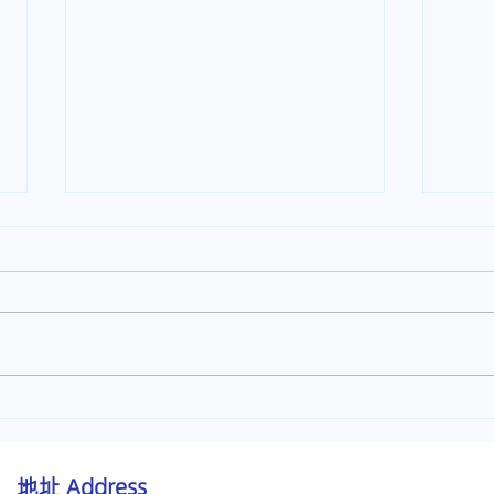
【食物中毒怎么办？】马六甲
【颈
医仁中医诊所治疗上吐下泻
医仁
地址
Address