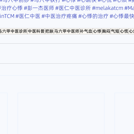
甲治疗心悸
#彭一杰医师
#医仁中医诊所
#melakatcm
#Ma
ginTCM
#医仁中医
#中医治疗疼痛
#心悸的治疗
#心悸最
马六甲中医诊所
中医科普
把脉
马六甲中医师
补气血
心悸
胸闷
气短
心慌
心