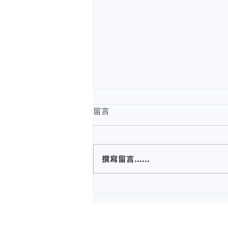
留言
撰寫留言......
中药调理心悸、心慌、心烦、
胸闷【马六甲医仁中医诊所】