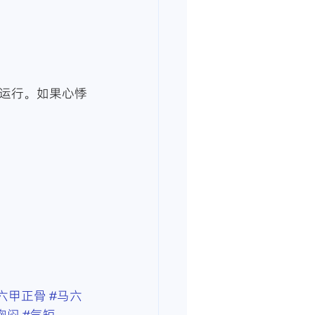
运行。如果心悸
六甲正骨
#马六
胸闷
#气短