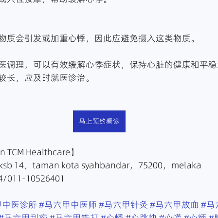
物质会引发或加重心悸，因此应避免摄入这类物质。
医调理，可以有效缓解心悸症状，保持心脏的健康和平稳
较长，应及时就医诊治。
马上预约看诊
TCM Healthcare】
sb 14，taman kota syahbandar，75200，melaka
/011-10526401
甲中医诊所
#马六甲中医师
#马六甲针灸
#马六甲放血
#马
#马六甲刮痧
#马六甲铁打
#心悸
#心跳快
#心慌
#心烦
#