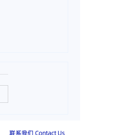
肩酸痛怎么治？】马六甲
中医诊所治疗肩颈酸痛
联系我们 Contact Us