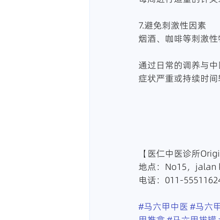
7.避免刺激性因素
烟酒、咖啡等刺激性
通过日常的调养与中
症状严重或持续时间
【医仁中医诊所Origin 
地点：No15，jalan k
电话：011-55511624
#马六甲中医
#马六
甲推拿
#马六甲拔罐