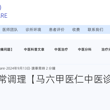
）
ARE
医师团队
诊所环境
患者评价
收费
联系我们
疼痛问题】
中医科普文章
中医治疗
中医分科
治疗
are
2024年9月13日
讀畢需時 2 分鐘
治疗
日常调理保养
中医穴位养生
医仁中医诊所介绍
常调理【马六甲医仁中医
师