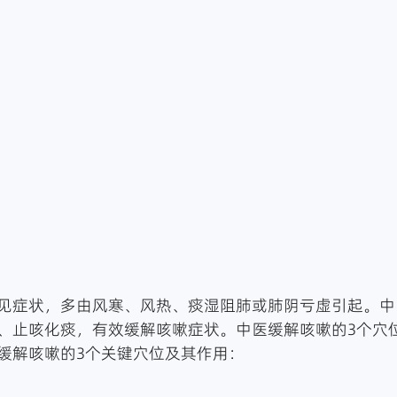
见症状，多由风寒、风热、痰湿阻肺或肺阴亏虚引起。中
、止咳化痰，有效缓解咳嗽症状。中医缓解咳嗽的3个穴
缓解咳嗽的3个关键穴位及其作用：