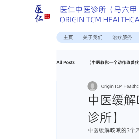
医仁中医诊所（马六甲
ORIGIN TCM HEALTHC
主頁
关于我们
治疗服务
All Posts
【中医教你一个动作改善
Origin TCM Healthc
这个病中医怎样治？
中医调理
中医缓解
诊所】
真实好评分享
招聘马六甲中医
中医缓解咳嗽的3个