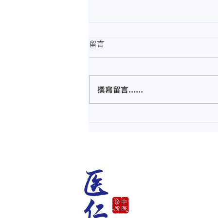
留言
撰寫留言......
中药调理感冒伤风咳嗽【马六
甲医仁中医诊所】