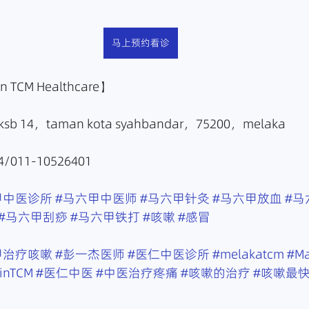
马上预约看诊
TCM Healthcare】
sb 14，taman kota syahbandar，75200，melaka
/011-10526401
甲中医诊所
#马六甲中医师
#马六甲针灸
#马六甲放血
#马
#马六甲刮痧
#马六甲铁打
#咳嗽
#感冒
甲治疗咳嗽
#彭一杰医师
#医仁中医诊所
#melakatcm
#Ma
ginTCM
#医仁中医
#中医治疗疼痛
#咳嗽的治疗
#咳嗽最