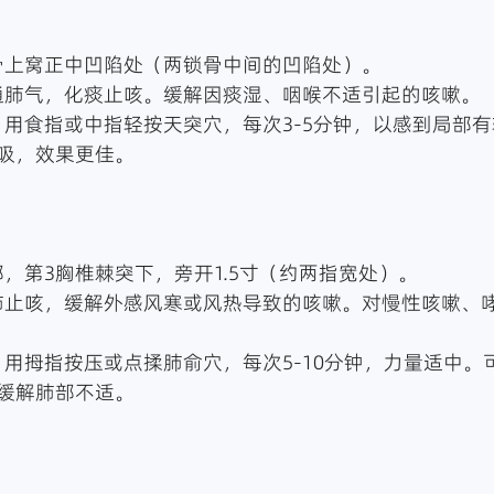
：胸骨上窝正中凹陷处（两锁骨中间的凹陷处）。
：宣通肺气，化痰止咳。缓解因痰湿、咽喉不适引起的咳嗽。
吸，效果更佳。
：背部，第3胸椎棘突下，旁开1.5寸（约两指宽处）。
缓解肺部不适。