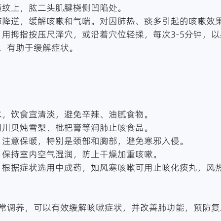
：肘横纹上，肱二头肌腱桡侧凹陷处。
：清肺降逆，缓解咳嗽和气喘。对因肺热、痰多引起的咳嗽效
，有助于缓解症状。
：
温开水，饮食宜清淡，避免辛辣、油腻食物。
量饮用川贝炖雪梨、枇杷膏等润肺止咳食品。
免受寒：注意保暖，特别是颈部和胸部，避免寒邪入侵。
润环境：保持室内空气湿润，防止干燥加重咳嗽。
常调养，可以有效缓解咳嗽症状，并改善肺功能，预防复