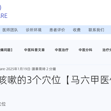
）
ARE
医师团队
诊所环境
患者评价
收费
联系我们
疼痛问题】
中医科普文章
中医治疗
中医分科
治疗
are
2025年1月19日
讀畢需時 2 分鐘
治疗
日常调理保养
中医穴位养生
医仁中医诊所介绍
咳嗽的3个穴位【马六甲医
师
穴位