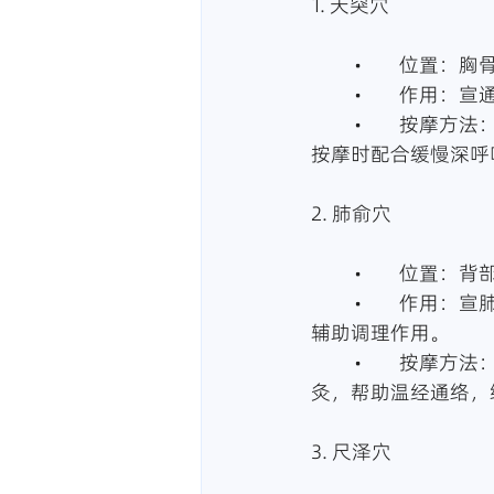
1. 天突穴
	•	位置
	•	作用
	•	按摩方法：用食指或中指轻按天突穴，每次3-5分钟，以感到局部有轻微酸胀为宜。
按摩时配合缓慢深呼
2. 肺俞穴
	•	位置
	•	作用：宣肺止咳，缓解外感风寒或风热导致的咳嗽。对慢性咳嗽、哮喘等症状也有
辅助调理作用。
	•	按摩方法：用拇指按压或点揉肺俞穴，每次5-10分钟，力量适中。可配合热敷或艾
灸，帮助温经通络，
3. 尺泽穴