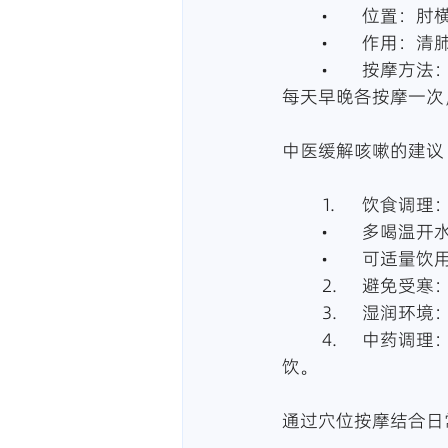
	•	位置
	•	作用
	•	按摩方法：用拇指按压尺泽穴，或沿着穴位轻揉，每次3-5分钟，以感到酸胀为佳。
每天早晚各按摩一次
中医缓解咳嗽的建议
	1.	饮食调理
	•	多喝
	•	可适
	2.	避
	3.	湿
	4.	中药调理：根据症状选用中成药，如风寒咳嗽可用止咳化痰丸，风热咳嗽可用桑菊
饮。
通过穴位按摩结合日