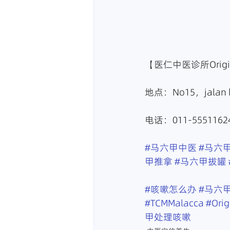
【医仁中医诊所Origin 
地点：No15，jalan k
电话：011-55511624
#马六甲中医
#马六
甲推拿
#马六甲拔罐
#咳嗽怎么办
#马六
#TCMMalacca
#Ori
甲处理咳嗽