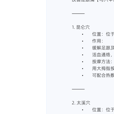
⸻
1. 昆仑穴
	•	位置
	•	作用：
	•	缓解
	•	活血
	•	按摩方法
	•	用大
	•	可配合
⸻
2. 太溪穴
	•	位置