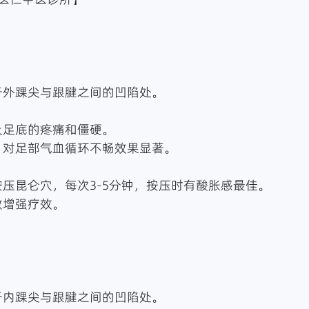
：位于外踝尖与跟腱之间的凹陷处。
足跟及足底的疼痛和僵硬。
通络，对足部气血循环不畅效果显著。
：
拇指按压昆仑穴，每次3-5分钟，按压时有酸胀感最佳。
热敷增强疗效。
：位于内踝尖与跟腱之间的凹陷处。