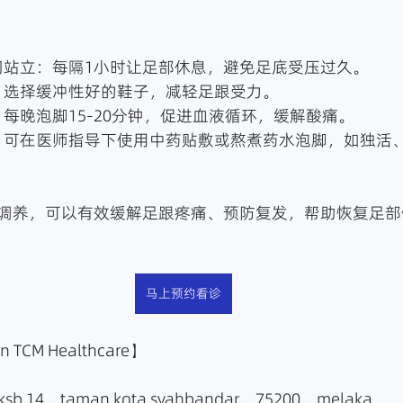
免长时间站立：每隔1小时让足部休息，避免足底受压过久。
软底鞋：选择缓冲性好的鞋子，减轻足跟受力。
水泡脚：每晚泡脚15-20分钟，促进血液循环，缓解酸痛。
调养，可以有效缓解足跟疼痛、预防复发，帮助恢复足部
马上预约看诊
TCM Healthcare】
sb 14，taman kota syahbandar，75200，melaka