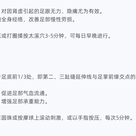
强筋，对因肾虚引起的足跟无力、隐痛尤为有效。
于调和全身经络，改善足部慢性劳损。
：
指按压或打圈揉按太溪穴3-5分钟，可每日早晚进行。
：位于足底前1/3处，即第二、三趾缝延伸线与足掌前缘交点
经络，促进足部气血流通。
补肾，增强足部承重能力。
：
脚踩在圆珠或按摩球上滚动刺激，或以手指按压，每次5分钟。