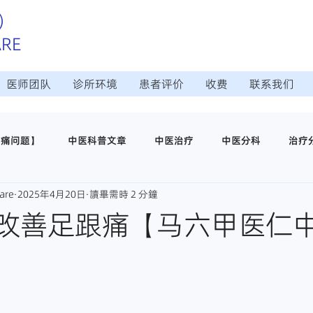
）
ARE
医师团队
诊所环境
患者评价
收费
联系我们
疼痛问题】
中医科普文章
中医治疗
中医分科
治疗
are
2025年4月20日
讀畢需時 2 分鐘
治疗
日常调理保养
中医穴位养生
医仁中医诊所介绍
改善足跟痛【马六甲医仁
师