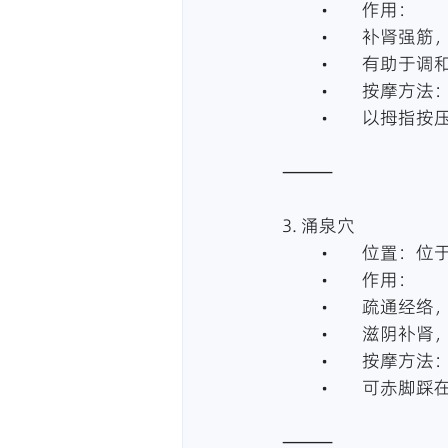
	•	作用：
	•	补肾
	•	有助
	•	按摩方法
	•	以拇
⸻
3. 涌泉穴
	•	位置
	•	作用：
	•	疏通
	•	滋阴
	•	按摩方法
	•	可赤
⸻