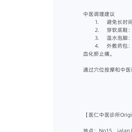
中医调理建议
	1.	避
	2.	穿
	3.	温
	4.	外敷药包：可在医师指导下使用中药贴敷或熬煮药水泡脚，如独活、透骨草等，活
血化瘀止痛。
通过穴位按摩和中医
【医仁中医诊所Origin 
地点：No15，jalan k