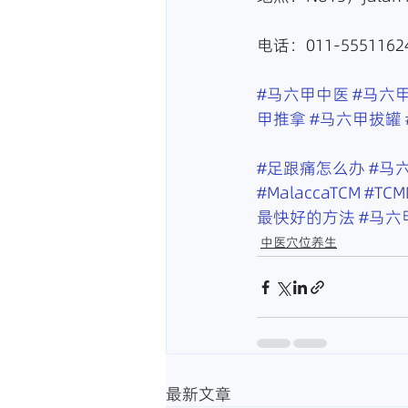
电话：011-55511624
#马六甲中医
#马六
甲推拿
#马六甲拔罐
#足跟痛怎么办
#马
#MalaccaTCM
#TCM
最快好的方法
#马六
中医穴位养生
最新文章