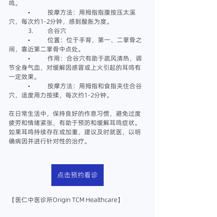
鸣。  
	•	按摩方法：用拇指指腹按压太溪
穴，每次约1-2分钟，感到酸胀为度。
	3.	合谷穴
	•	位置：位于手背，第一、二掌骨之
间，靠近第二掌骨中点处。
	•	作用：合谷穴有助于疏风清热，调
节全身气血，对缓解因感冒或上火引起的耳鸣有
一定效果。  
	•	按摩方法：用拇指和食指夹住合谷
穴，适度用力按揉，每次约1-2分钟。
在日常生活中，保持良好的作息习惯，避免过度
疲劳和情绪紧张，有助于预防和缓解耳鸣症状。
如果耳鸣持续存在或加重，建议及时就医，以明
确病因并进行针对性的治疗。
点击预约看诊
【医仁中医诊所Origin TCM Healthcare】