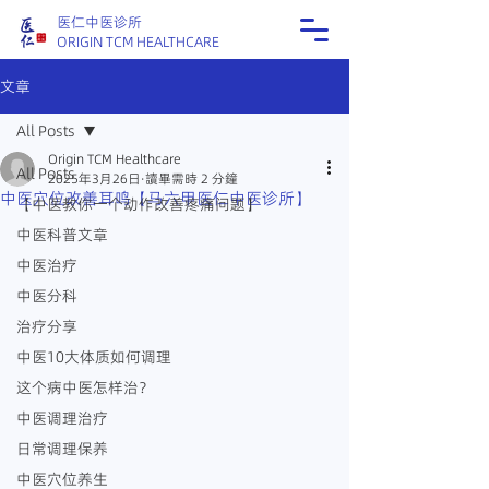
医仁中医诊所
ORIGIN TCM HEALTHCARE
文章
All Posts
Origin TCM Healthcare
All Posts
2025年3月26日
讀畢需時 2 分鐘
中医穴位改善耳鸣【马六甲医仁中医诊所】
【中医教你一个动作改善疼痛问题】
中医科普文章
中医治疗
中医分科
治疗分享
中医10大体质如何调理
这个病中医怎样治？
中医调理治疗
日常调理保养
中医穴位养生