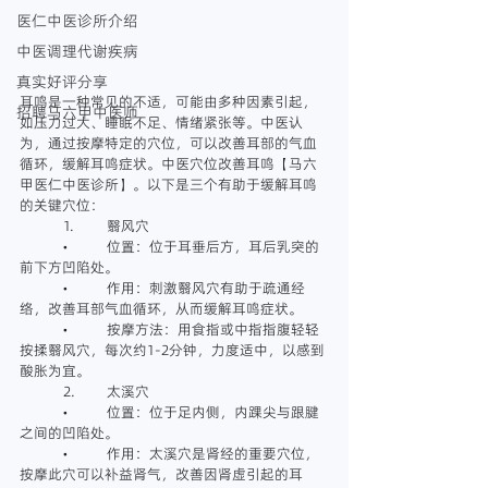
医仁中医诊所介绍
中医调理代谢疾病
真实好评分享
耳鸣是一种常见的不适，可能由多种因素引起，
招聘马六甲中医师
如压力过大、睡眠不足、情绪紧张等。中医认
为，通过按摩特定的穴位，可以改善耳部的气血
循环，缓解耳鸣症状。中医穴位改善耳鸣【马六
甲医仁中医诊所】。以下是三个有助于缓解耳鸣
的关键穴位：
	1.	翳风穴 
	•	位置：位于耳垂后方，耳后乳突的
前下方凹陷处。
	•	作用：刺激翳风穴有助于疏通经
络，改善耳部气血循环，从而缓解耳鸣症状。  
	•	按摩方法：用食指或中指指腹轻轻
按揉翳风穴，每次约1-2分钟，力度适中，以感到
酸胀为宜。
	2.	太溪穴
	•	位置：位于足内侧，内踝尖与跟腱
之间的凹陷处。 
	•	作用：太溪穴是肾经的重要穴位，
按摩此穴可以补益肾气，改善因肾虚引起的耳