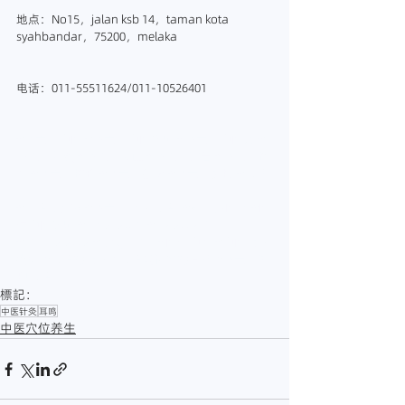
地点：No15，jalan ksb 14，taman kota 
syahbandar，75200，melaka
电话：011-55511624/011-10526401
#马六甲中医
#马六甲中医诊所
#马六甲中医师
#
马六甲针灸
#马六甲放血
#马六甲正骨
#马六甲推
拿
#马六甲拔罐
#马六甲刮痧
#马六甲铁打
#耳鸣
#耳鸣怎么办
#马六甲治疗耳鸣
#彭一杰医师
#医
仁中医诊所
#melakatcm
#MalaccaTCM
#TCMMalacca
#OriginTCM
#医仁中医
#中医治疗
疼痛
#耳鸣的治疗
#耳鸣最快好的方法
#马六甲处
理耳鸣
標記：
中医针灸
耳鸣
中医穴位养生