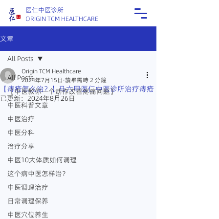
医仁中医诊所
ORIGIN TCM HEALTHCARE
文章
All Posts
Origin TCM Healthcare
All Posts
2024年7月15日
讀畢需時 2 分鐘
【痔疮怎么治？】马六甲医仁中医诊所治疗痔疮
【中医教你一个动作改善疼痛问题】
已更新：
2024年8月26日
中医科普文章
中医治疗
中医分科
治疗分享
中医10大体质如何调理
这个病中医怎样治？
中医调理治疗
日常调理保养
中医穴位养生