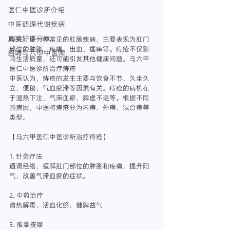
医仁中医诊所介绍
中医调理代谢疾病
真实好评分享
痔疮，是一种常见的肛肠疾病，主要表现为肛门
部位的肿胀、疼痛、出血、瘙痒等。痔疮不仅影
招聘马六甲中医师
响生活质量，还可能引发其他健康问题。马六甲
医仁中医诊所治疗痔疮
中医认为，痔疮的发生主要与饮食不节、久坐久
立、便秘、气血瘀滞等因素有关。痔疮的病机在
于湿热下注、气滞血瘀、脾虚不运等。根据不同
的病因，中医将痔疮分为内痔、外痔、混合痔等
类型。
【马六甲医仁中医诊所治疗痔疮】
1. 针灸疗法
通调经络，缓解肛门部位的肿胀和疼痛，提升阳
气，改善气滞血瘀的症状。
2. 中药治疗
清热解毒，活血化瘀，健脾益气
3. 推拿按摩