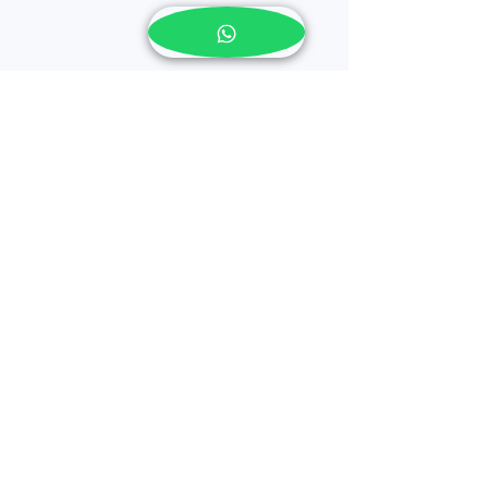
留言
撰寫留言......
【月经不调怎么治？】马
【腰扭伤怎么治
六甲医仁中医诊所治疗月
甲医仁中医诊所
经不调
伤