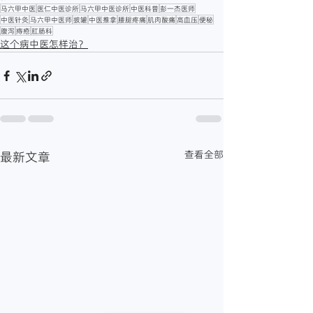
马六甲中医
医仁中医诊所
马六甲中医诊所
中医科普
彭一杰医师
中医针灸
马六甲中医师
拔罐
中医推拿
腰腿疼痛
肌肉酸痛
高血压
便秘
腹泻
痔疮
肛肠科
这个病中医怎样治？
查看全部
最新文章