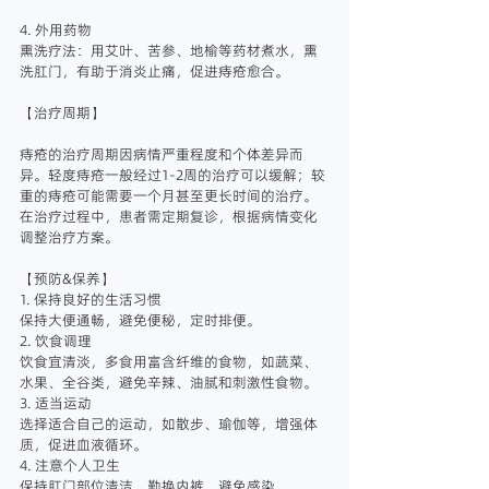
4. 外用药物
熏洗疗法：用艾叶、苦参、地榆等药材煮水，熏
洗肛门，有助于消炎止痛，促进痔疮愈合。
【治疗周期】
痔疮的治疗周期因病情严重程度和个体差异而
异。轻度痔疮一般经过1-2周的治疗可以缓解；较
重的痔疮可能需要一个月甚至更长时间的治疗。
在治疗过程中，患者需定期复诊，根据病情变化
调整治疗方案。
【预防&保养】
1. 保持良好的生活习惯
保持大便通畅，避免便秘，定时排便。
2. 饮食调理
饮食宜清淡，多食用富含纤维的食物，如蔬菜、
水果、全谷类，避免辛辣、油腻和刺激性食物。
3. 适当运动
选择适合自己的运动，如散步、瑜伽等，增强体
质，促进血液循环。
4. 注意个人卫生
保持肛门部位清洁，勤换内裤，避免感染。