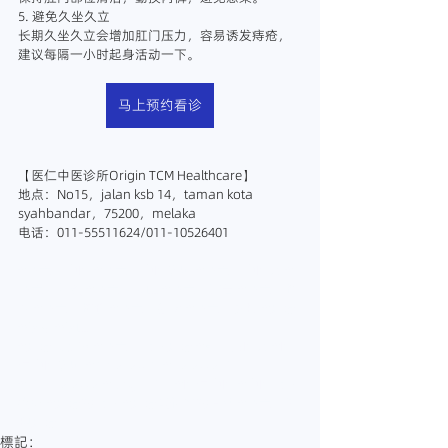
5. 避免久坐久立
长期久坐久立会增加肛门压力，容易诱发痔疮，
建议每隔一小时起身活动一下。
马上预约看诊
【医仁中医诊所Origin TCM Healthcare】
地点：No15，jalan ksb 14，taman kota 
syahbandar，75200，melaka
电话：011-55511624/011-10526401
#马六甲中医
#马六甲中医诊所
#马六甲中医师
#
马六甲针灸
#马六甲放血
#马六甲正骨
#马六甲推
拿
#马六甲拔罐
#马六甲刮痧
#马六甲铁打
#痔疮
#便秘
#便血
#痔疮怎么办
#马六甲治疗痔疮
#彭一杰医师
#医
仁中医诊所
#melakatcm
#MalaccaTCM
#TCMMalacca
#OriginTCM
#医仁中医
#中医治疗
疼痛
#痔疮的治疗
#痔疮最快好的方法
#马六甲处
理痔疮
標記：