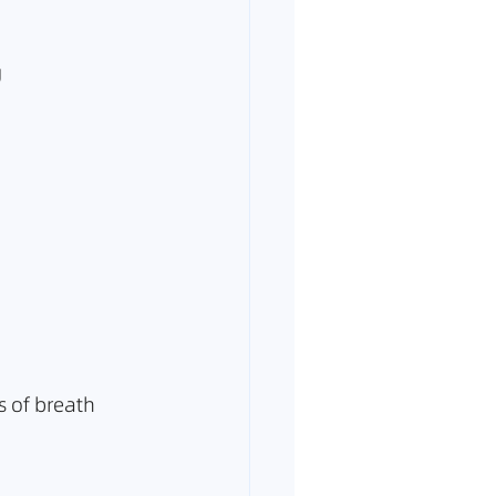
g
s of breath