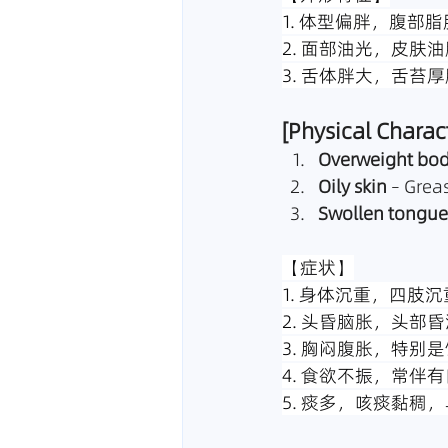
1. 体型偏胖，腹部
2. 面部油光，皮肤
3. 舌体胖大，舌苔
[Physical Charact
Overweight bod
Oily skin
 – Grea
Swollen tongue
【症状】
1. 身体沉重，四肢
2. 头昏脑胀，头部
3. 胸闷腹胀，特别
4. 食欲不振，常伴
5. 痰多，咳痰黏稠