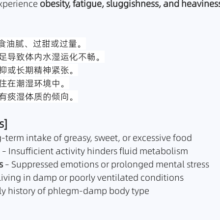
xperience 
obesity, fatigue, sluggishness, and heavines
饮食油腻、过甜或过量。
不足导致体内水湿运化不畅。
压抑或长期精神紧张。
居住在潮湿环境中。
中有痰湿体质的倾向。
s]
g-term intake of greasy, sweet, or excessive food
 – Insufficient activity hinders fluid metabolism
s
 – Suppressed emotions or prolonged mental stress
 Living in damp or poorly ventilated conditions
ily history of phlegm-damp body type