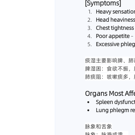
[Symptoms]
Heavy sensation
Head heaviness
Chest tightness
Poor appetite
 –
Excessive phle
痰湿主要影响脾、肺
脾湿困：食欲不振，
肺痰阻：咳嗽痰多，
Organs Most Aff
Spleen dysfunc
Lung phlegm re
脉象和舌象
脉象：脉滑或濡。