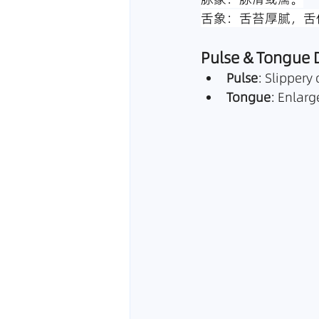
舌象：舌苔厚腻，舌
Pulse & Tongue 
Pulse
: Slippery 
Tongue
: Enlarg