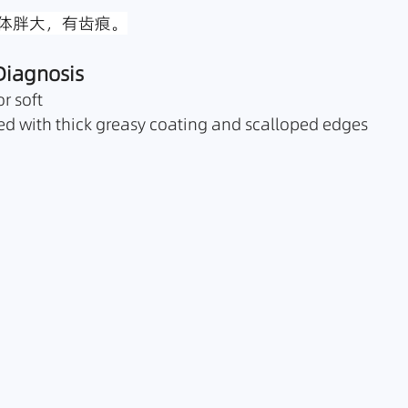
体胖大，有齿痕。
Diagnosis
or soft
ed with thick greasy coating and scalloped edges