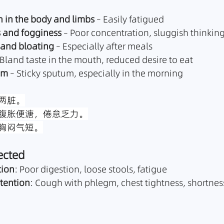
 in the body and limbs
 – Easily fatigued
 and fogginess
 – Poor concentration, sluggish thinkin
 and bloating
 – Especially after meals
 Bland taste in the mouth, reduced desire to eat
gm
 – Sticky sputum, especially in the morning
两脏。
腹胀便溏，倦怠乏力。
胸闷气短。
ected
tion
: Poor digestion, loose stools, fatigue
tention
: Cough with phlegm, chest tightness, shortnes