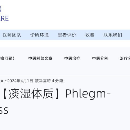
）
ARE
医师团队
诊所环境
患者评价
收费
联系我们
疼痛问题】
中医科普文章
中医治疗
中医分科
治疗
are
2024年4月1日
讀畢需時 4 分鐘
治疗
日常调理保养
中医穴位养生
医仁中医诊所介绍
痰湿体质】Phlegm-
ss
师