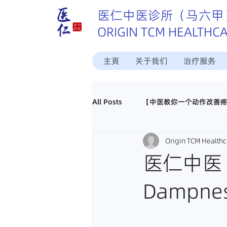
医仁中医诊所（马六甲
ORIGIN TCM HEALTHC
主頁
关于我们
治疗服务
All Posts
【中医教你一个动作改善
Origin TCM Healthc
这个病中医怎样治？
中医调理
医仁中医【
Dampne
真实好评分享
招聘马六甲中医