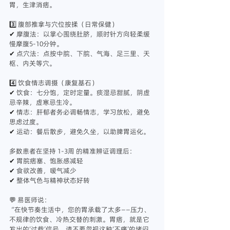
胃，生津消痞。
3️⃣ 腹部推拿与穴位按揉（日常保健）
✔ 摩腹法：以掌心围绕肚脐，顺时针方向轻柔缓
慢摩腹5-10分钟。
✔ 点穴法：点按中脘、下脘、气海、足三里、天
枢、内关等穴。
4️⃣ 饮食情志调摄（康复基石）
✔ 饮食：七分饱，定时定量。痰湿忌甜腻，阴虚
忌辛辣，虚寒忌生冷。
✔ 情志：肝郁者务必调畅情志，学习放松，避免
思虑过度。
✔ 运动：餐后散步，避免久坐，以助脾胃运化。
多数患者在坚持 1-3周 的精准辨证调理后：
✔ 胃脘痞塞、饱胀感减轻
✔ 食欲改善，嗳气减少
✔ 整体气色与精神状态好转
💬 易医师说：
“在快节奏生活中，您的胃承载了太多——压力、
不规律的饮食、冷热交替的刺激。胃痞，就是它
发出的‘过载’信号。请不要忽视这种‘不痛’的堵闷