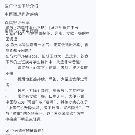
医仁中医诊所介绍
中医调理代谢疾病
真实好评分享
胃痞（功能性消化不良） | 马六甲医仁中医 
招聘马六甲中医师
Origin Tcm | 告别胃部堵闷、饱胀、食欲不振的中
医调理
🌿 总觉得胃里堵着一团气，吃完饭饱胀不消，但
检查却没问题？
在马六甲/Malacca，长期压力大、思虑多、饮食
不节的上班族与学生群体中，此症非常普遍：
•	胃脘部（心窝下）痞塞、满闷，按之柔软
不痛
•	餐后饱胀感持续，早饱，少量进食即觉胃
满
•	嗳气（打嗝）频作，或暖气后才觉舒缓
•	常伴有食欲不振、口中无味、大便不调
中医称之为“胃痞”或“痞满”，其核心病机在于 
“中焦气机升降失常，脾不升清，胃不降浊”。它
与“胃痛”的区别在于，以“满闷堵塞感”为主，
疼痛感不明显或轻微。
🌿 中医如何辨证胃痞？