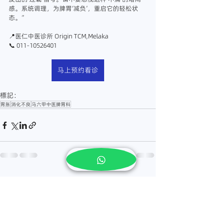
感。系统调理，为脾胃‘减负’，重启它的轻松状
态。”
📍医仁中医诊所 Origin TCM,Melaka
📞 011-10526401
马上预约看诊
標記：
胃胀
消化不良
马六甲中医脾胃科
查看全部
最新文章