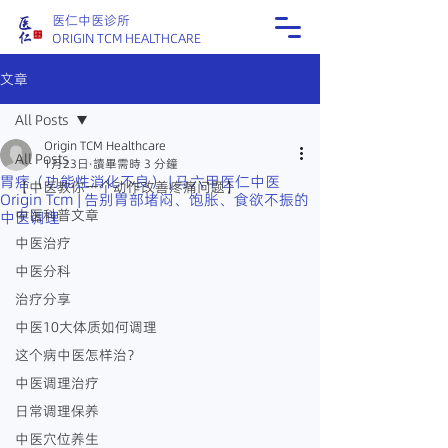
医仁中医诊所
ORIGIN TCM HEALTHCARE
文章
All Posts
Origin TCM Healthcare
All Posts
1月23日
讀畢需時 3 分鐘
胃痞（功能性消化不良） | 马六甲医仁中医
【中医教你一个动作改善疼痛问题】
Origin Tcm | 告别胃部堵闷、饱胀、食欲不振的
中医科普文章
中医调理
中医治疗
中医分科
治疗分享
中医10大体质如何调理
这个病中医怎样治？
中医调理治疗
日常调理保养
中医穴位养生