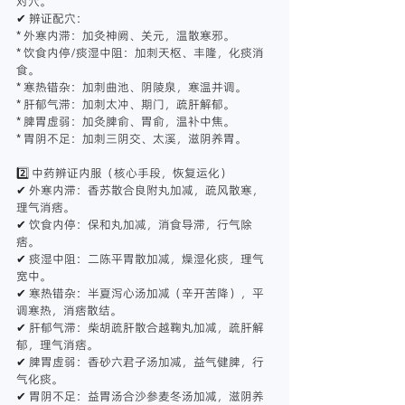
对穴。
✔ 辨证配穴：
* 外寒内滞：加灸神阙、关元，温散寒邪。
* 饮食内停/痰湿中阻：加刺天枢、丰隆，化痰消
食。
* 寒热错杂：加刺曲池、阴陵泉，寒温并调。
* 肝郁气滞：加刺太冲、期门，疏肝解郁。
* 脾胃虚弱：加灸脾俞、胃俞，温补中焦。
* 胃阴不足：加刺三阴交、太溪，滋阴养胃。
2️⃣ 中药辨证内服（核心手段，恢复运化）
✔ 外寒内滞：香苏散合良附丸加减，疏风散寒，
理气消痞。
✔ 饮食内停：保和丸加减，消食导滞，行气除
痞。
✔ 痰湿中阻：二陈平胃散加减，燥湿化痰，理气
宽中。
✔ 寒热错杂：半夏泻心汤加减（辛开苦降），平
调寒热，消痞散结。
✔ 肝郁气滞：柴胡疏肝散合越鞠丸加减，疏肝解
郁，理气消痞。
✔ 脾胃虚弱：香砂六君子汤加减，益气健脾，行
气化痰。
✔ 胃阴不足：益胃汤合沙参麦冬汤加减，滋阴养