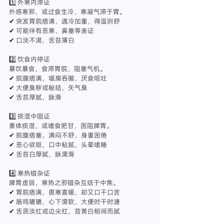
1️⃣ 外寒内滞证
外感寒邪，或过食生冷，寒凝气滞于胃。
✔ 突发胃脘痞满，遇冷加重，得温则舒
✔ 可能伴有恶寒、鼻塞等表证
✔ 口淡不渴，舌苔薄白
2️⃣ 饮食内停证
暴饮暴食，食滞胃脘，阻塞气机。
✔ 脘腹痞满，嗳腐吞酸，厌食呕吐
✔ 大便臭秽或秘结，矢气臭
✔ 舌苔厚腻，脉滑
3️⃣ 痰湿中阻证
素体痰湿，或嗜食肥甘，困阻脾胃。
✔ 脘腹痞塞，满闷不舒，身重困倦
✔ 恶心欲呕，口中粘腻，头晕嗜睡
✔ 舌苔白厚腻，脉濡滑
4️⃣ 寒热错杂证
脾胃虚弱，寒热之邪错杂互结于中焦。
✔ 胃脘痞满，畏寒喜暖，却又口干口苦
✔ 肠鸣辘辘，心下濡软，大便时干时溏
✔ 舌质淡红或边尖红，苔黄白相间而腻