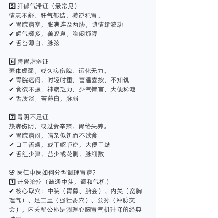
5️⃣ 肝郁气滞证（最常见）
情志不舒，肝气郁结，横逆犯胃。
✔ 胃脘痞塞，胀满连及两胁，随情绪波动
✔ 嗳气频多，善叹息，胸闷烦躁
✔ 舌苔薄白，脉弦
6️⃣ 脾胃虚弱证
素体虚弱，或久病伤脾，运化无力。
✔ 胃脘痞闷，时轻时重，喜温喜按，不知饥
✔ 食欲不振，神疲乏力，少气懒言，大便稀溏
✔ 舌质淡，苔薄白，脉弱
7️⃣ 胃阴不足证
热病伤阴，或过食辛辣，胃络失养。
✔ 胃脘痞闷，嘈杂似饥而不欲食
✔ 口干舌燥，或干呕呃逆，大便干结
✔ 舌红少津，苔少或花剥，脉细数
🌸 医仁中医如何分型调理胃痞？
1️⃣ 针灸治疗（疏通中焦，调和气机）
✔ 核心取穴：中脘（胃募、腑会）、内关（宽胸
理气）、足三里（强壮要穴）、公孙（冲脉交
会）。内关配公孙是调理心胸胃气机升降的经典