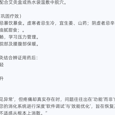
可配合艾灸盒或热水袋温敷中脘穴。
摄（巩固疗效）
，忌暴饮暴食。虚寒者忌生冷，宜生姜、山药；阴虚者忌
油腻甜食；。
舒畅，学习压力管理。
胃脘部及腰腹部保暖。
 针灸结合辨证用药后：
轻
升
见异常’，但疼痛却真实存在时，问题往往出在‘功能’而非‘
您的消化系统进行深度‘软件调试’与‘效能优化’，旨在恢
不适感从根本上消散。”