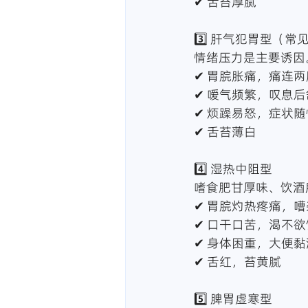
✔ 舌苔厚腻
3️⃣ 肝气犯胃型（常
情绪压力是主要诱因
✔ 胃脘胀痛，痛连两
✔ 嗳气频繁，叹息后
✔ 烦躁易怒，症状
✔ 舌苔薄白
4️⃣ 湿热中阻型
嗜食肥甘厚味、饮酒
✔ 胃脘灼热疼痛，
✔ 口干口苦，渴不欲
✔ 身体困重，大便黏
✔ 舌红，苔黄腻
5️⃣ 脾胃虚寒型