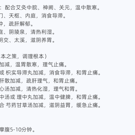
虚寒：配合艾灸中脘、神阙、关元，温中散寒。
梁门、天枢、内庭，消食导滞。
太冲，疏肝解郁。
内庭、阴陵泉，清热利湿。
三阴交、太溪，滋阴养胃。
（治本之策，调理根本）
丸加减，温胃散寒，理气止痛。
丸或 枳实导滞丸加减，消食导滞，和胃止痛。
疏肝散加减，疏肝理气，和胃止痛。
泻心汤加减，清热化湿，理气和胃。
建中汤或 理中丸加减，温中健脾，和胃止痛。
煎合 芍药甘草汤加减，滋阴益胃，缓急止痛。
摩腹5-10分钟。