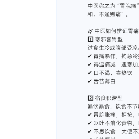
中医称之为“胃脘痛
和，不通则痛”。
🌿 中医如何辨证胃
1️⃣ 寒邪客胃型
过食生冷或腹部受凉
✔ 胃痛暴作，拘急冷
✔ 得温痛减，遇寒加
✔ 口不渴，喜热饮
✔ 舌苔薄白
2️⃣ 宿食积滞型
暴饮暴食，饮食不节
✔ 胃脘胀痛，拒按
✔ 呕吐不消化食物
✔ 不思饮食，大便