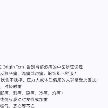
 Origin Tcm | 告别胃部疼痛的中医辨证调理
下）反复胀痛、隐痛或灼痛，饱饿都不舒服？
ca，饮食不规律、压力大或体质偏颇的人群常受此困扰：
痛，时轻时重
样（胀痛、刺痛、隐痛、冷痛、灼痛）
饥饿或情绪波动时发作或加重
振、嗳气、恶心等不适