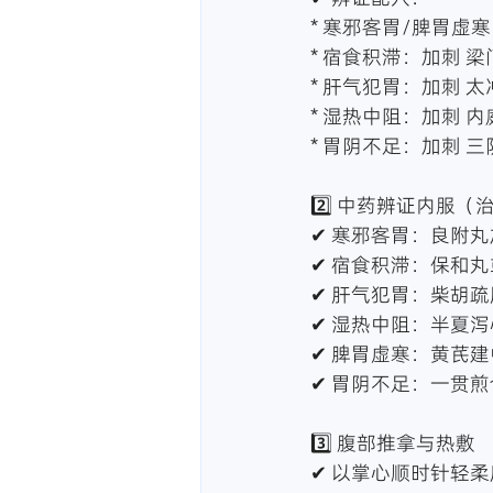
* 寒邪客胃/脾胃
* 宿食积滞：加刺 
* 肝气犯胃：加刺 
* 湿热中阻：加刺 
* 胃阴不足：加刺 
2️⃣ 中药辨证内服
✔ 寒邪客胃：良附
✔ 宿食积滞：保和
✔ 肝气犯胃：柴胡
✔ 湿热中阻：半夏
✔ 脾胃虚寒：黄芪
✔ 胃阴不足：一贯
3️⃣ 腹部推拿与热敷
✔ 以掌心顺时针轻柔