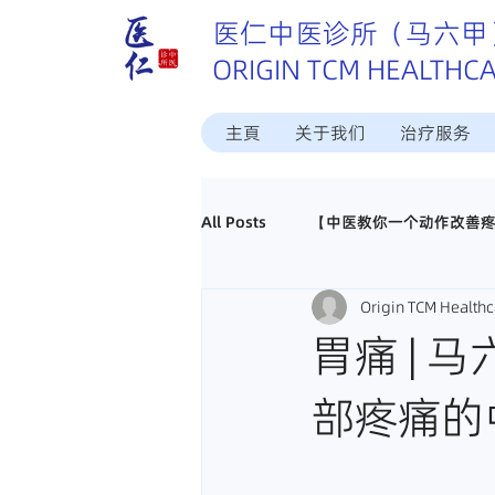
医仁中医诊所（马六甲
ORIGIN TCM HEALTHC
主頁
关于我们
治疗服务
All Posts
【中医教你一个动作改善
Origin TCM Healthc
这个病中医怎样治？
中医调理
胃痛 | 马
部疼痛的
真实好评分享
招聘马六甲中医