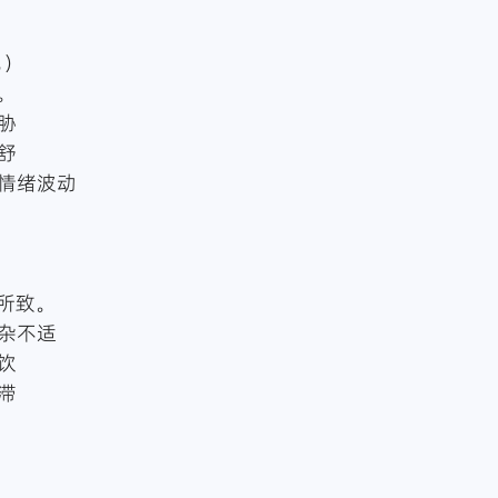
见）
。
胁
舒
随情绪波动
所致。
嘈杂不适
饮
滞