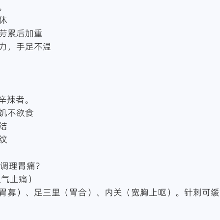
。
休
或劳累后加重
乏力，手足不温
辛辣者。
似饥不欲食
结
纹
型调理胃痛？
理气止痛）
（胃募）、足三里（胃合）、内关（宽胸止呕）。针刺可