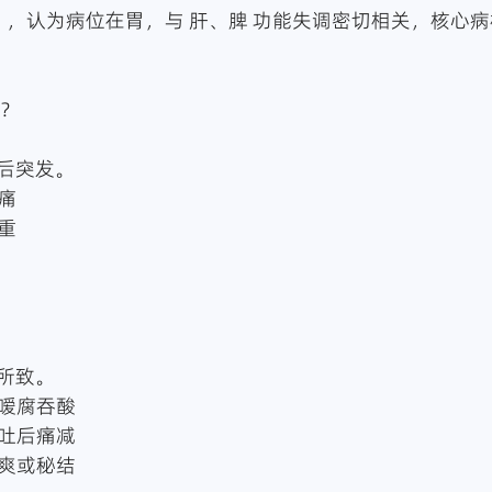
”，认为病位在胃，与 肝、脾 功能失调密切相关，核心病
痛？
后突发。
痛
重
所致。
，嗳腐吞酸
，吐后痛减
不爽或秘结