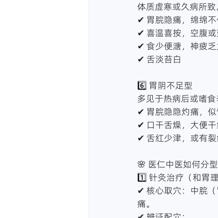
体质虚寒或久病所致
✔ 胃脘隐痛，绵绵不
✔ 喜温喜按，空腹
✔ 食少便溏，神疲
✔ 舌淡苔白
6️⃣ 胃阴不足型
多见于热病后或嗜食
✔ 胃脘隐隐灼痛，
✔ 口干舌燥，大便干
✔ 舌红少津，或有裂
🌸 医仁中医如何分
1️⃣ 针灸治疗（和胃
✔ 核心取穴：中脘
痛。
✔ 辨证配穴：