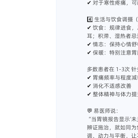
✔ 对于寒性疼痛，
4️⃣ 生活与饮食调
✔ 饮食：规律进食
耳；积滞、湿热者忌
✔ 情志：保持心情
✔ 保暖：特别注意
多数患者在 1-3次
✔ 胃痛频率与程度减
✔ 消化不适感改善
✔ 整体精神与体力提
💬 易医师说：
“当胃镜报告显示‘未
辨证施治，就如同为
调、动力与平衡，让