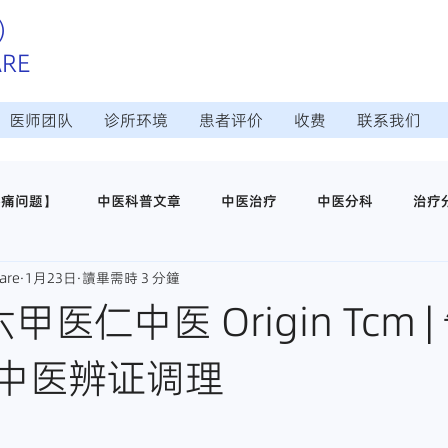
）
ARE
医师团队
诊所环境
患者评价
收费
联系我们
疼痛问题】
中医科普文章
中医治疗
中医分科
治疗
are
1月23日
讀畢需時 3 分鐘
治疗
日常调理保养
中医穴位养生
医仁中医诊所介绍
六甲医仁中医 Origin Tcm 
中医辨证调理
师