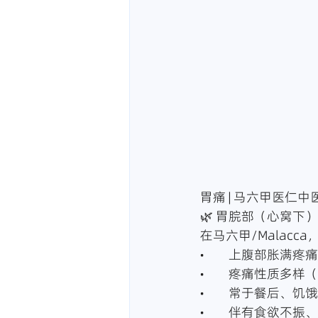
胃痛 | 马六甲医仁中医
🌿 胃脘部（心窝
在马六甲/Malac
•	上腹部胀满疼
•	疼痛性质多
•	常于餐后、
•	伴有食欲不