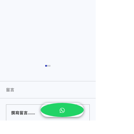
留言
撰寫留言......
【什么是中药？】马六甲
【什么是中医针
医仁中医诊所把脉中药调
甲医仁中医诊所
理体质
医针灸