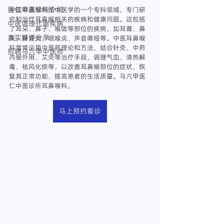
医仁中医诊所介绍
中医耳鼻喉科是中医学的一个专科领域，专门研
究和治疗耳鼻喉相关的疾病和健康问题。这包括
中医调理代谢疾病
了耳朵、鼻子、喉咙等部位的疾病，如耳聋、鼻
真实好评分享
炎、鼻窦炎、咽喉炎、声音嘶哑等。中医耳鼻喉
科常常运用中医药理论和方法，结合针灸、中药
招聘马六甲中医师
内服外用、艾灸等治疗手段，调理气血、清热解
毒、祛风化痰等，以改善耳鼻喉部位的症状，恢
复其正常功能，提高患者的生活质量。马六甲医
仁中医诊所耳鼻喉科。
马上预约看诊
#中医内科
#中医针灸科
#中医推拿科
#中医妇科
#中医儿科
#中医男科
#中医耳鼻喉科
#中医内分
泌科
#中医老年科
#中医皮肤科
#中医美容科
#中
医骨伤科
#中医脾胃科
#针灸
#拔罐
#推拿
#正骨
#整骨
#整脊
#走罐
#刮
痧
#放血
#火针
#刃针
#整脊抢
#马六甲中医
#马
六甲中医师
#马六甲中医诊所
#医仁中医诊所
#彭