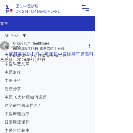
医仁中医诊所
ORIGIN TCM HEALTHCARE
文章
All Posts
Origin TCM Healthcare
All Posts
2024年5月15日
讀畢需時 1 分鐘
【中医耳鼻喉科】马六甲医仁中医诊所耳鼻喉科
【中医教你一个动作改善疼痛问题】
已更新：
2024年5月23日
中医科普文章
中医治疗
中医分科
治疗分享
中医10大体质如何调理
这个病中医怎样治？
中医调理治疗
日常调理保养
中医穴位养生