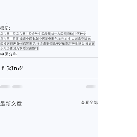
一杰医师
#周蔚修医师
。
標記：
马六甲中医
马六甲中医诊所
中医科普
彭一杰医师
把脉
中医针灸
马六甲中医师
拔罐
中医推拿
中医正骨
补气血
气血虚
头痛
鼻炎
咳嗽
颈椎病
调理身体
感冒
耳鸣
哮喘
鼻窦炎
鼻子过敏
保健养生
咽炎
喉咙痛
小儿过敏
耳力下降
耳鼻喉科
中医分科
查看全部
最新文章