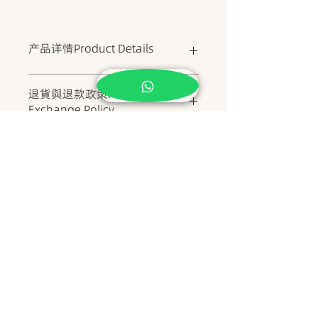
产品详情Product Details
燃脂、排毒、祛湿、刮油、清宿便
退貨與退款政策Returns &
Exchange Policy
为保障产品品质与客户权益，所有商品
運送資訊 Shipping Info
出货前皆经严格检查与密封包装。
一经售出，概不退换。
如商品于运输过程中出现严重破损或配
送错误，请于收货后24小时内提供照片
• 运送方式 Delivery Method：通
凭证与订单编号，我们将酌情协助处
过本地快递公司（如J&T、Pos Laju、
理。
DHL）发货
Returns & Exchange Policy
• 包装方式 Packaging：所有产品
All products are carefully
使用防震泡泡膜+纸盒包装，确保运输
inspected and sealed before
安全
delivery.
• 运费费用 Shipping Cost：
Goods sold are strictly non-
• 马来西亚西马：满RM150包邮；
returnable and non-refundable.
RM150以下统一运费RM8