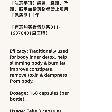
【注意事项】感冒、经期、孕
期、服用血稀药物者禁止服用
【保质期】1年
【有意购买者请联系011-
16376401周医师】
Efficacy: Traditionally used
for body inner detox, help
slimming body & burn fat,
improve constipate,
remove toxin & dampness
from body.
Dosage: 168 capsules (per
bottle).
Usage: Take 3 capsules