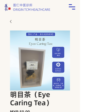
医仁中医诊所
ORIGIN TCM HEALTHCARE
明目茶（Eye
Caring Tea）
Price
MYR 50.00