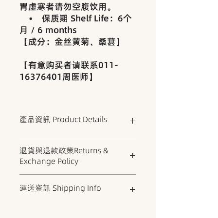
胃虚寒者请勿空腹饮用。
• 保质期 Shelf Life：6个
月 / 6 months
【成分：金丝黄菊、桑葚】
【有意购买者请联系011-
16376401周医师】
產品資訊 Product Details
适合长时间看手机、电脑造成的用眼过
退貨與退款政策Returns &
度人群。
Exchange Policy
• 适合人群 Suitable for：学生、
上班族、老花眼者、夜间驾驶人群。
为保障产品品质与客户权益，所有商品
運送資訊 Shipping Info
出货前皆经严格检查与密封包装。
一经售出，概不退换。
如商品于运输过程中出现严重破损或配
• 运送方式 Delivery Method：通