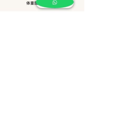
体重围度逐步下降
WhatsApp预约
​地址 Address
NO15, JALAN KSB 14,
TAMAN KOTA SYAHBANDAR,
75200, MELAKA.
​营业时间 Operating Hours