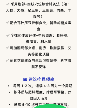
✅ 采用腹部+四肢穴位综合针灸法（如：
天枢、大横、足三里、三阴交、内关、丰
隆等）
✅ 配合耳针压豆控制食欲，辅助戒糖戒零
食
✅ 个性化体质评估+中药调理：调肝郁、
健脾胃、利水湿
✅ 可加配局部火罐、刮痧、推脂拨筋、艾
灸等强化项目
✅ 配套饮食建议与生活习惯调整，科学减
脂不反弹
📅 建议疗程频率
• 每周 1–2 次，连续 4–8 周为一个周期
• 依体质与肥胖程度，疗程可调整，疗
效因人而异
• 通常 5-10 次开始见效，皮肤紧致、