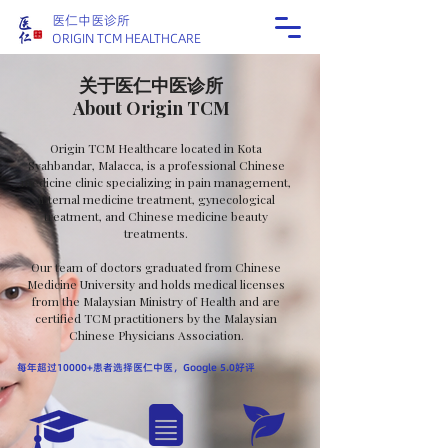
医仁中医诊所
ORIGIN TCM HEALTHCARE
关于医仁中医诊所
About Origin TCM​​
Origin TCM Healthcare located in Kota
Syahbandar, Malacca, is a professional Chinese
medicine clinic specializing in pain management,
internal medicine treatment, gynecological
treatment, and Chinese medicine beauty
treatments.
Our team of doctors graduated from Chinese
Medicine University and holds medical licenses
from the Malaysian Ministry of Health and are
certified TCM practitioners by the Malaysian
Chinese Physicians Association.
每年超过10000+患者选择医仁中医，Google 5.0好评​