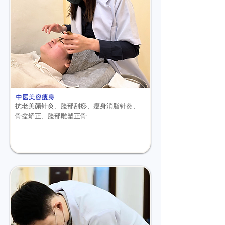
中医美容瘦身
抗老美颜针灸、
脸部刮痧、
瘦身消脂针灸、
骨盆矫正、
脸部雕塑正骨