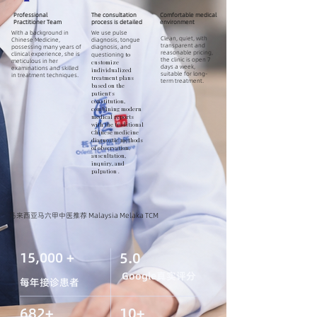
​Professional
The consultation
Comfortable medical
Practitioner Team
process is detailed
environment
With a background in
We use pulse
Clean, quiet, with
Chinese Medicine,
diagnosis, tongue
transparent and
possessing many years of
diagnosis, and
reasonable pricing,
clinical experience, she is
to
questioning
the clinic is open 7
meticulous in her
customize
days a week,
examinations and skilled
individualized
suitable for long-
in treatment techniques.
treatment plans
term treatment.
based on the
patient's
constitution,
combining modern
medical reports
with the traditional
Chinese medicine
diagnostic methods
of observation,
auscultation,
inquiry, and
palpation
.
​马来西亚马六甲中医推荐 Malaysia Melaka TCM
15,000 +
5.0
Google真实评分
每年接诊患者
682+
10+