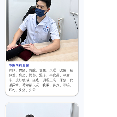
中医内科调理
胃胀、胃痛、胃酸、便秘、
失眠、疲倦、精
神差、焦虑、忧郁、
湿疹、牛皮藓、荨麻
疹、皮肤敏感、痤疮、
调理三高、尿酸、代
谢异常、荷尔蒙失调、
咳嗽、鼻炎、哮喘、
耳鸣、头痛、头晕