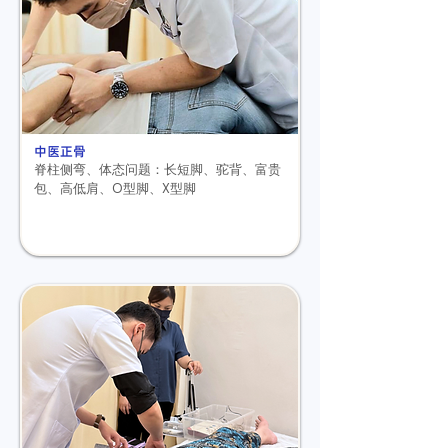
中医正骨
脊柱侧弯、
体态问题：长短脚、驼背、富贵
包、高低肩、
O型脚、X型脚