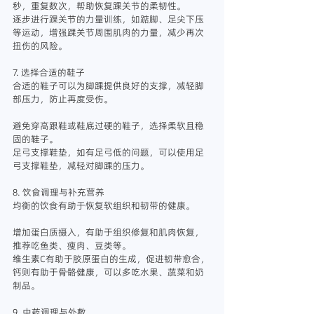
秒，重复数次，帮助恢复踝关节的柔韧性。
逐步进行踝关节的力量训练，如踮脚、足尖下压
等运动，增强踝关节周围肌肉的力量，减少再次
扭伤的风险。
7. 选择合适的鞋子
合适的鞋子可以为脚踝提供良好的支撑，减轻脚
部压力，防止再度受伤。
避免穿高跟鞋或鞋底过硬的鞋子，选择柔软且稳
固的鞋子。
足弓支撑鞋垫，如有足弓低的问题，可以使用足
弓支撑鞋垫，减轻对脚踝的压力。
8. 饮食调理与补充营养
均衡的饮食有助于恢复软组织和韧带的健康。
增加蛋白质摄入，有助于组织修复和肌肉恢复，
推荐吃鱼类、瘦肉、豆类等。
维生素C有助于胶原蛋白的生成，促进韧带愈合，
钙则有助于骨骼健康，可以多吃水果、蔬菜和奶
制品。
9. 中药调理与外敷