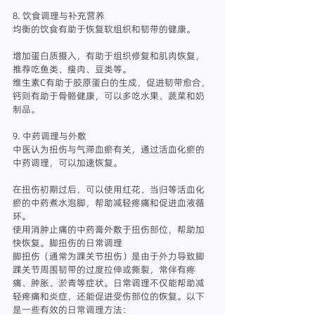
8. 饮食调理与补充营养
均衡的饮食有助于恢复软组织和韧带的健康。
增加蛋白质摄入，有助于组织修复和肌肉恢复，
推荐吃鱼类、瘦肉、豆类等。
维生素C有助于胶原蛋白的生成，促进韧带愈合，
钙则有助于骨骼健康，可以多吃水果、蔬菜和奶
制品。
9. 中药调理与外敷
中医认为扭伤与气滞血瘀有关，通过活血化瘀的
中药调理，可以加速恢复。
在扭伤初期过后，可以使用红花、当归等活血化
瘀的中药煮水泡脚，帮助减轻疼痛和促进血液循
环。
使用消肿止痛的中药膏外敷于扭伤部位，帮助加
快恢复。脚扭伤的日常调理
脚扭伤（通常为踝关节扭伤）是由于外力导致脚
踝关节周围韧带的过度拉伸或撕裂，常伴有疼
痛、肿胀、淤青等症状。日常调理不仅能帮助减
轻疼痛和炎症，还能促进受伤部位的恢复。以下
是一些有效的日常调理方法：