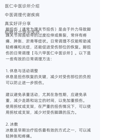
医仁中医诊所介绍
中医调理代谢疾病
真实好评分享
脚扭伤（通常为踝关节扭伤）是由于外力导致脚
招聘马六甲中医师
踝关节周围韧带的过度拉伸或撕裂，常伴有疼
痛、肿胀、淤青等症状。日常调理不仅能帮助减
轻疼痛和炎症，还能促进受伤部位的恢复。脚扭
伤的日常调理【马六甲医仁中医诊所】。以下是
一些有效的日常调理方法：
1. 休息与活动调整
休息是扭伤恢复的关键，减少对受伤部位的负担
可以防止进一步损伤。
建议避免承重活动，尤其在急性期，应避免承
重，减少走路和站立的时间，以免加重损伤。
使用拐杖或支架，在严重的扭伤情况下，可以使
用拐杖或支架，减少对受伤脚踝的压力。
2. 冰敷
冰敷是早期治疗扭伤最有效的方式之一，可以减
轻肿胀和疼痛。