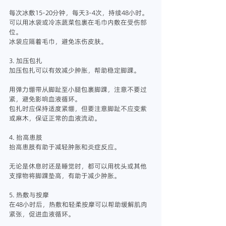
每次冰敷15-20分钟，每天3-4次，持续48小时。
可以用冰袋或冷冻蔬菜包裹在毛巾内敷在受伤部
位。
冰袋应隔着毛巾，避免冻伤皮肤。
3. 加压包扎
加压包扎可以有效减少肿胀，帮助稳定脚踝。
用弹力绷带从脚趾至小腿包裹脚踝，注意不要过
紧，避免影响血液循环。
包扎时应保持适度紧绷，但要注意脚趾不应变紫
或麻木，保证正常的血液流动。
4. 抬高患肢
抬高患肢有助于减轻肿胀和炎症反应。
无论是休息时还是睡觉时，都可以用枕头或其他
支撑物将脚踝垫高，有助于减少肿胀。
5. 热敷与按摩
在48小时后，热敷和轻柔按摩可以帮助缓解肌肉
紧张，促进血液循环。