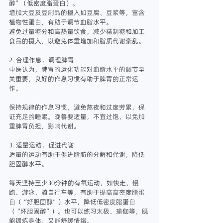
醇”（低密度脂蛋白）。
增加大豆及豆制品的摄入如豆腐、豆浆等，富含
植物性蛋白，有助于调节血脂水平。
避免过量糖分和高热量饮食，减少精制糖和加工
食品的摄入，以避免体重增加和脂质代谢紊乱。
2. 合理作息，调理脾胃
中医认为，脾胃的运化功能对血脂水平的调节至
关重要，良好的作息习惯有助于脾胃的正常运
作。
保持规律的作息习惯，避免熬夜和过度劳累，保
证充足的睡眠。晚餐要适量，不宜过饱，以免加
重脾胃负担，影响代谢。
3. 适量运动，促进代谢
适量的运动有助于促进脂肪的分解和代谢，降低
胆固醇水平。
每天坚持至少30分钟的有氧运动，如快走、慢
跑、游泳、骑自行车等，有助于提高高密度脂蛋
白（“好胆固醇”）水平，降低低密度脂蛋白
（“坏胆固醇”）。也可以练习太极、瑜伽等，既
能锻炼身体，又能舒缓情绪。