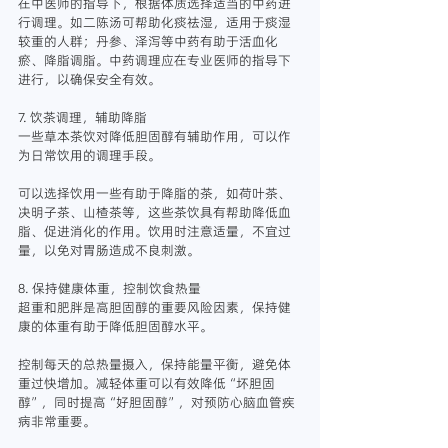
在中医师的指导下，根据体质选择适当的中药进
行调理。如二陈汤可帮助化痰祛湿，适用于痰湿
较重的人群；丹参、泽泻等中药有助于活血化
瘀、降脂调脂。中药调理应在专业医师的指导下
进行，以确保安全有效。
7. 饮茶调理，辅助降脂
一些草本茶饮对降低胆固醇有辅助作用，可以作
为日常饮用的调理手段。
可以选择饮用一些有助于降脂的茶，如荷叶茶、
决明子茶、山楂茶等，这些茶饮具有帮助降低血
脂、促进消化的作用。饮用时注意适量，不宜过
量，以免对胃肠造成不良刺激。
8. 保持健康体重，控制饮食热量
超重和肥胖是高胆固醇的重要风险因素，保持健
康的体重有助于降低胆固醇水平。
控制每天的总热量摄入，保持能量平衡，避免体
重过快增加。减轻体重可以有效降低“坏胆固
醇”，同时提高“好胆固醇”，对预防心脑血管疾
病非常重要。