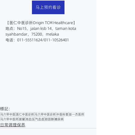
马上预约看诊
【医仁中医诊所Origin TCM Healthcare】
地点：No15，jalan ksb 14，taman kota 
syahbandar，75200，melaka
电话：011-55511624/011-10526401
#马六甲中医
#马六甲中医诊所
#马六甲中医师
#
马六甲针灸
#马六甲放血
#马六甲正骨
#马六甲推
拿
#马六甲拔罐
#马六甲刮痧
#马六甲铁打
#胆固
醇
#高血脂
#高血压
#糖尿病
#胆固醇怎么办
#马六甲治疗胆固醇
#彭一杰医师
#医仁中医诊所
#melakatcm
#MalaccaTCM
#TCMMalacca
#OriginTCM
#医仁中医
#中医治疗
疼痛
#胆固醇的治疗
#胆固醇最快好的方法
#马六
甲处理胆固醇
標記：
马六甲中医
医仁中医诊所
马六甲中医诊所
中医科普
彭一杰医师
马六甲中医师
拔罐
高血压
气血虚
胆固醇
糖尿病
日常调理保养