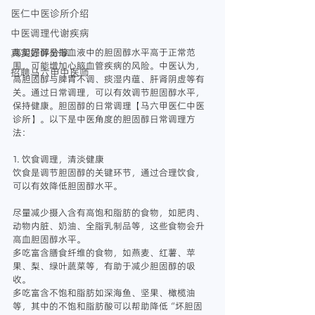
医仁中医诊所介绍
中医调理代谢疾病
真实好评分享
高胆固醇是指血液中的胆固醇水平高于正常范
围，可能增加心脑血管疾病的风险。中医认为，
招聘马六甲中医师
高胆固醇与脾胃不调、痰湿内蕴、肝肾阴虚等有
关。通过日常调理，可以有效调节胆固醇水平，
保持健康。胆固醇的日常调理【马六甲医仁中医
诊所】。以下是中医角度的胆固醇日常调理方
法：
1. 饮食调理，清淡健康
饮食是调节胆固醇的关键环节，通过合理饮食，
可以有效降低胆固醇水平。
尽量减少摄入含有高饱和脂肪的食物，如肥肉、
动物内脏、奶油、全脂乳制品等，这些食物会升
高血胆固醇水平。
多吃富含膳食纤维的食物，如燕麦、红薯、苹
果、梨、绿叶蔬菜等，有助于减少胆固醇的吸
收。
多吃富含不饱和脂肪如深海鱼、坚果、橄榄油
等，其中的不饱和脂肪酸可以帮助降低“坏胆固