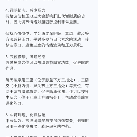
4. 调畅情志，减少压力
情绪波动和压力过大会影响肝脏代谢脂质的功
能，因此调节情绪对胆固醇控制非常重要。
保持心情愉悦，学会通过深呼吸、冥想、散步等
方法减轻压力。平时多参与自己喜欢的活动，转
移注意力，避免过度的情绪波动和压力累积。
5. 穴位按摩，疏通经络
通过按摩穴位可以帮助调节脾胃功能，促进脂肪
代谢。
每天按摩足三里（位于膝盖下方三指处）、三阴
交（小腿内侧，踝关节上方三指处）等穴位，有
助于调节脾胃功能，促进脂质代谢。还可以按揉
中脘穴（位于肚脐上方四指处），帮助改善脾胃
运化能力。
6. 中药调理，化痰祛湿
中医认为，高胆固醇多与痰湿内蕴有关，调理时
可用一些化痰祛湿、疏肝理气的中药。