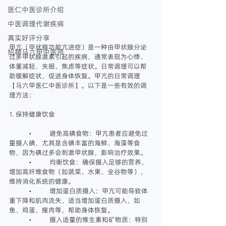
医仁中医诊所介绍
中医调理代谢疾病
真实好评分享
甲亢（甲状腺功能亢进症）是一种由甲状腺分泌
招聘马六甲中医师
过多甲状腺激素引起的疾病，通常表现为心悸、
体重减轻、失眠、焦虑等症状。日常调理可以帮
助缓解症状，促进身体恢复。甲亢的日常调理
【马六甲医仁中医诊所】。以下是一些有效的调
理方法：
1. 保持健康饮食
	•	避免高碘食物：甲亢患者应避免过
量摄入碘，尤其是含碘丰富的海鲜、海藻等食
物，因为碘过多会刺激甲状腺，影响治疗效果。
	•	均衡饮食：确保摄入足够的营养，
增加高纤维食物（如蔬菜、水果、全谷物等），
维持消化系统的健康。
	•	增加蛋白质摄入：甲亢可能导致体
重下降和肌肉流失，适当增加蛋白质摄入，如
鱼、鸡蛋、瘦肉等，帮助身体恢复。
	•	摄入适量的维生素和矿物质：特别