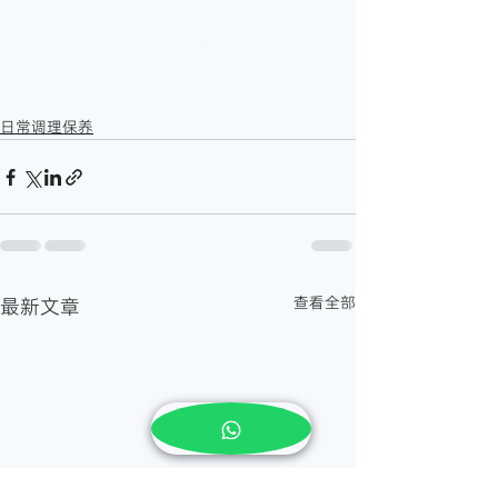
仁中医诊所
#melakatcm
#MalaccaTCM
#TCMMalacca
#OriginTCM
#医仁中医
#中医治疗
疼痛
#甲亢的治疗
#甲亢最快好的方法
#马六甲处
理甲亢
日常调理保养
查看全部
最新文章