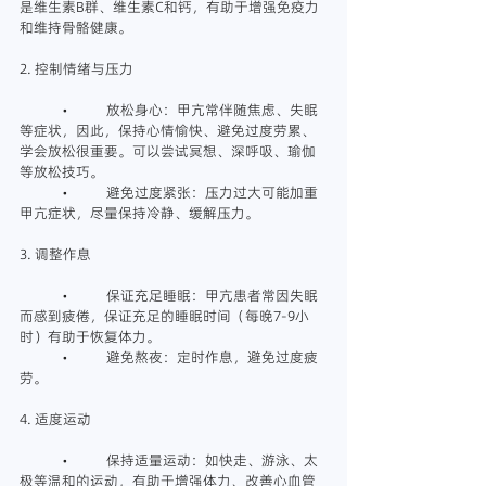
是维生素B群、维生素C和钙，有助于增强免疫力
和维持骨骼健康。
2. 控制情绪与压力
	•	放松身心：甲亢常伴随焦虑、失眠
等症状，因此，保持心情愉快、避免过度劳累、
学会放松很重要。可以尝试冥想、深呼吸、瑜伽
等放松技巧。
	•	避免过度紧张：压力过大可能加重
甲亢症状，尽量保持冷静、缓解压力。
3. 调整作息
	•	保证充足睡眠：甲亢患者常因失眠
而感到疲倦，保证充足的睡眠时间（每晚7-9小
时）有助于恢复体力。
	•	避免熬夜：定时作息，避免过度疲
劳。
4. 适度运动
	•	保持适量运动：如快走、游泳、太
极等温和的运动，有助于增强体力、改善心血管