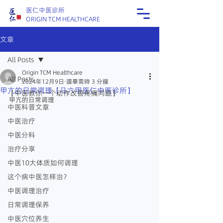
医仁中医诊所
ORIGIN TCM HEALTHCARE
文章
All Posts
Origin TCM Healthcare
All Posts
2024年12月9日
讀畢需時 3 分鐘
甲亢的日常调理【马六甲医仁中医诊所】
【中医教你一个动作改善疼痛问题】
甲亢的日常调理
中医科普文章
中医治疗
中医分科
治疗分享
中医10大体质如何调理
这个病中医怎样治？
中医调理治疗
日常调理保养
中医穴位养生