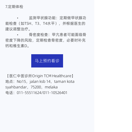
7.定期体检
	•	监测甲状腺功能：定期做甲状腺功
能检查（如TSH、T3、T4水平），并根据医生的
建议调整治疗。
	•	骨密度检查：甲亢患者可能面临骨
密度下降的风险，定期检查骨密度，必要时补充
钙和维生素D。
马上预约看诊
【医仁中医诊所Origin TCM Healthcare】
地点：No15，jalan ksb 14，taman kota 
syahbandar，75200，melaka
电话：011-55511624/011-10526401
#马六甲中医
#马六甲中医诊所
#马六甲中医师
#
马六甲针灸
#马六甲放血
#马六甲正骨
#马六甲推
拿
#马六甲拔罐
#马六甲刮痧
#马六甲铁打
#甲亢
#甲亢怎么办
#马六甲治疗甲亢
#彭一杰医师
#医