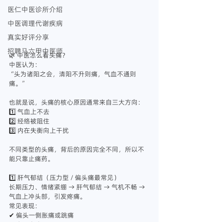
医仁中医诊所介绍
中医调理代谢疾病
真实好评分享
招聘马六甲中医师
🌿 中医怎么看头痛？
中医认为：
“头为诸阳之会，清阳不升则痛，气血不通则
痛。”
也就是说，头痛的核心原因通常来自三大方向：
1️⃣ 气血上不去
2️⃣ 经络被阻住
3️⃣ 内在失衡向上干扰
不同类型的头痛，背后的原因完全不同，所以不
能只靠止痛药。
1️⃣ 肝气郁结（压力型 / 偏头痛最常见）
长期压力、情绪紧绷 → 肝气郁结 → 气机不畅 → 
气血上冲头部，引发疼痛。
常见表现：
✔ 偏头一侧胀痛或跳痛