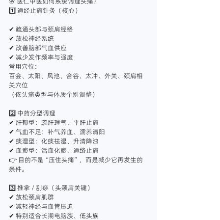
🌸 医仁中医如何系统调理头痛？
1️⃣ 通经止痛针灸（核心）
✔ 疏通头部与颈肩经络
✔ 放松神经系统
✔ 改善脑部气血供应
✔ 减少发作频率与强度
常用穴位：
百会、太阳、风池、合谷、太冲、外关、颈肩相
关穴位
（依头痛类型与体质个别调整）
2️⃣ 中药分型调理
✔ 肝郁型：疏肝理气、平肝止痛
✔ 气血不足：补气养血、濡养清阳
✔ 痰湿型：化痰祛湿、升清降浊
✔ 血瘀型：活血化瘀、通络止痛
👉 目的不是“压住头痛”，而是减少它再发生的
条件。
3️⃣ 推拿 / 刮痧（头颈肩关键）
✔ 放松颈肩肌群
✔ 减轻神经与血管压迫
✔ 特别适合长期电脑族、低头族