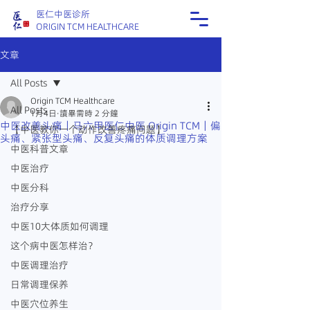
医仁中医诊所
ORIGIN TCM HEALTHCARE
文章
All Posts
Origin TCM Healthcare
All Posts
1月4日
讀畢需時 2 分鐘
中医改善头痛｜马六甲医仁中医 Origin TCM｜偏
【中医教你一个动作改善疼痛问题】
头痛、紧张型头痛、反复头痛的体质调理方案
中医科普文章
中医治疗
中医分科
治疗分享
中医10大体质如何调理
这个病中医怎样治？
中医调理治疗
日常调理保养
中医穴位养生