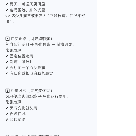
✔ 雨天、潮湿天更明显
✔ 容易困倦、身体沉重
👉 这类头痛常被形容为“不是很痛，但很不舒
服”。
4️⃣ 血瘀阻络（固定点刺痛）
气血运行受阻 → 瘀血停留 → 刺痛明显。
常见表现：
✔ 固定位置疼痛
✔ 刺痛、像针扎
✔ 长期同一个点反复痛
✔ 有旧伤或长期肩颈紧绷史
5️⃣ 外感风邪（天气变化型）
风邪侵袭头部经络 → 气血运行受阻。
常见表现：
✔ 天气变化就头痛
✔ 伴随怕风
✔ 颈项紧硬