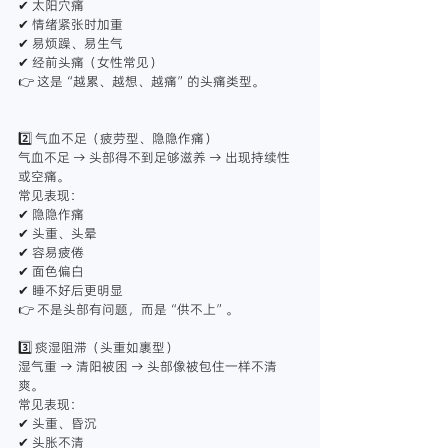
✔ 太阳穴痛
✔ 情绪紧张时加重
✔ 易烦躁、易生气
✔ 经前头痛（女性常见）
👉 这是“越累、越想、越痛”的头痛类型。
2️⃣ 气血不足（疲劳型、隐隐作痛）
气血不足 → 头部得不到足够滋养 → 出现持续性
或空痛。
常见表现：
✔ 隐隐作痛
✔ 头重、头晕
✔ 容易疲倦
✔ 面色偏白
✔ 睡不好后更明显
👉 不是头部有问题，而是“供不上”。
3️⃣ 痰湿阻滞（头重如裹型）
湿气重 → 清阳被困 → 头部像被包住一样不清
爽。
常见表现：
✔ 头重、昏沉
✔ 头胀不清