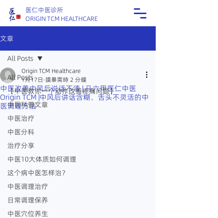
医仁中医诊所
ORIGIN TCM HEALTHCARE
文章
All Posts
Origin TCM Healthcare
All Posts
1月17日
讀畢需時 2 分鐘
中医改善中风后说话不清 | 马六甲医仁中医
【中医教你一个动作改善疼痛问题】
Origin TCM |中风后讲话含糊、舌头不灵活的中
中医科普文章
医调理方法
中医治疗
中医分科
治疗分享
中医10大体质如何调理
这个病中医怎样治？
中医调理治疗
日常调理保养
中医穴位养生