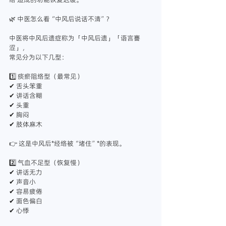
🌿 中医怎么看“中风后说话不清”？
中医将中风后遗症称为「中风后遗」「语言謇
涩」，
常见分为以下几型：
1️⃣ 痰瘀阻络型（最常见）
✔ 舌头笨重
✔ 讲话含糊
✔ 头重
✔ 胸闷
✔ 肢体麻木
👉 这是中风后*经络被“堵住”*的表现。
2️⃣ 气血不足型（恢复慢）
✔ 讲话无力
✔ 声音小
✔ 容易疲倦
✔ 面色偏白
✔ 心悸