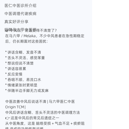
医仁中医诊所介绍
中医调理代谢疾病
真实好评分享
招聘马六甲中医师
🌿 中风后，说话变得不清楚了？
在马六甲 / Melaka，不少中风患者在急性期稳定
后，仍长期面对这些困扰：
* 讲话含糊、发音不清
* 舌头不灵活、感觉笨重
* 想说但说不清楚
* 讲话容易累
* 反应变慢
* 吞咽不顺、易流口水
* 情绪紧张时更明显
* 伴随半边手脚无力或发麻
中医改善中风后说话不清 | 马六甲医仁中医 
Origin TCM |
中风后讲话含糊、舌头不灵活的中医调理方法
👉 这是中风后的常见后遗症之一
从中医角度，这是 脑络受损 + 气血不足 + 痰瘀阻
络 造成的功能恢复迟缓。