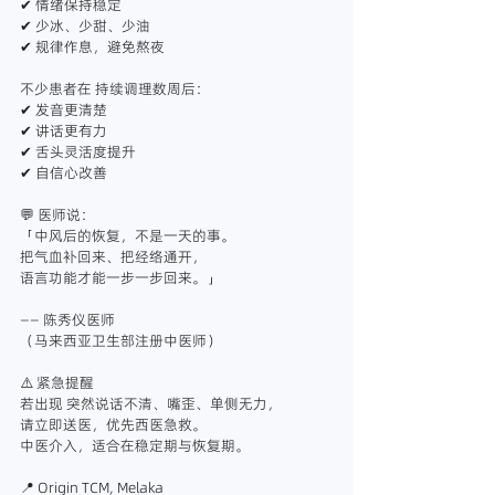
✔ 情绪保持稳定
✔ 少冰、少甜、少油
✔ 规律作息，避免熬夜
不少患者在 持续调理数周后：
✔ 发音更清楚
✔ 讲话更有力
✔ 舌头灵活度提升
✔ 自信心改善
💬 医师说：
「中风后的恢复，不是一天的事。
把气血补回来、把经络通开，
语言功能才能一步一步回来。」
—— 陈秀仪医师
（马来西亚卫生部注册中医师）
⚠️ 紧急提醒
若出现 突然说话不清、嘴歪、单侧无力，
请立即送医，优先西医急救。
中医介入，适合在稳定期与恢复期。
📍 Origin TCM, Melaka