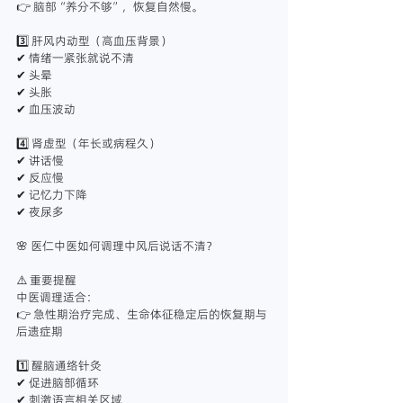
👉 脑部“养分不够”，恢复自然慢。
3️⃣ 肝风内动型（高血压背景）
✔ 情绪一紧张就说不清
✔ 头晕
✔ 头胀
✔ 血压波动
4️⃣ 肾虚型（年长或病程久）
✔ 讲话慢
✔ 反应慢
✔ 记忆力下降
✔ 夜尿多
🌸 医仁中医如何调理中风后说话不清？
⚠️ 重要提醒
中医调理适合：
👉 急性期治疗完成、生命体征稳定后的恢复期与
后遗症期
1️⃣ 醒脑通络针灸
✔ 促进脑部循环
✔ 刺激语言相关区域