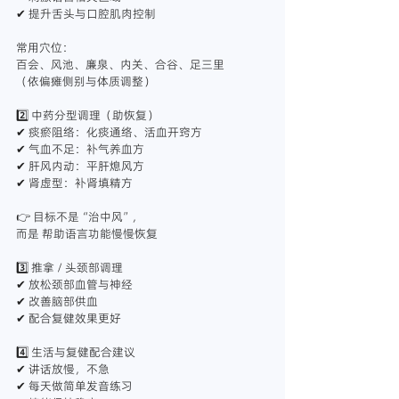
✔ 提升舌头与口腔肌肉控制
常用穴位：
百会、风池、廉泉、内关、合谷、足三里
（依偏瘫侧别与体质调整）
2️⃣ 中药分型调理（助恢复）
✔ 痰瘀阻络：化痰通络、活血开窍方
✔ 气血不足：补气养血方
✔ 肝风内动：平肝熄风方
✔ 肾虚型：补肾填精方
👉 目标不是“治中风”，
而是 帮助语言功能慢慢恢复
3️⃣ 推拿 / 头颈部调理
✔ 放松颈部血管与神经
✔ 改善脑部供血
✔ 配合复健效果更好
4️⃣ 生活与复健配合建议
✔ 讲话放慢，不急
✔ 每天做简单发音练习