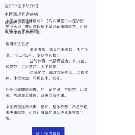
医仁中医诊所介绍
中医调理代谢疾病
中医如何调理糖尿病？【马六甲医仁中医诊所】
真实好评分享
在中医里，糖尿病调理不是只看血糖数字，而是
招聘马六甲中医师
从整体调节身体平衡。
常用方法包括：
	•	滋阴清热：如果口渴多饮、舌红少
津，可以用知母、麦冬等药物；
	•	益气养阴：气阴两虚者，体力差、
易疲劳，可用黄芪、太子参等；
	•	健脾化湿：脾虚湿盛的人，容易水
肿、体重增加，可用白术、茯苓。
针灸也能辅助调理，如：足三里、三阴交、阴陵
泉，帮助调节脾胃、改善血糖代谢。
中医调理强调长期、温和、整体改善，不急于追
求快速降糖，而是让身体代谢系统逐渐恢复平
衡。
马上预约看诊