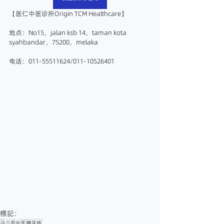
【医仁中医诊所Origin TCM Healthcare】
地点：No15，jalan ksb 14，taman kota 
syahbandar，75200，melaka
电话：011-55511624/011-10526401
#马六甲中医
#马六甲中医诊所
#马六甲中医师
#
马六甲针灸
#马六甲放血
#马六甲正骨
#马六甲推
拿
#马六甲拔罐
#马六甲刮痧
#马六甲铁打
#糖尿
病
#糖尿病怎么办
#马六甲治疗糖尿病
#彭一杰医
师
#医仁中医诊
所
#melakatcm
#MalaccaTCM
#TCMMalacca
#O
riginTCM
#医仁中医
#中医治疗疼痛
#糖尿病的治
疗
#糖尿病最快好的方法
#马六甲处理糖尿病
標記：
马六甲中医
糖尿病