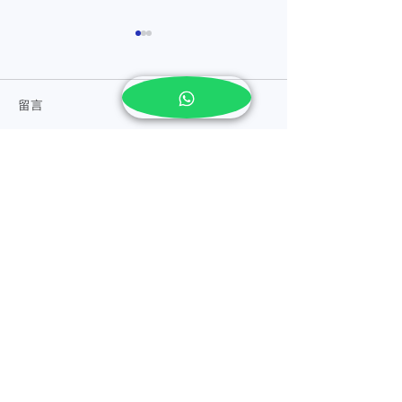
留言
撰寫留言......
糖尿病的日常调理【马六
【糖尿病防不胜
甲医仁中医诊所】
稳定小秘诀大公
甲调理糖尿病
​地址 Address