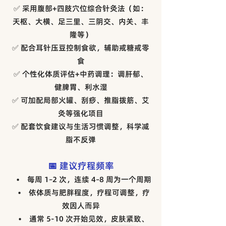
✅ 采用腹部+四肢穴位综合针灸法（如：
天枢、大横、足三里、三阴交、内关、丰
隆等）
✅ 配合耳针压豆控制食欲，辅助戒糖戒零
食
✅ 个性化体质评估+中药调理：调肝郁、
健脾胃、利水湿
✅ 可加配局部火罐、刮痧、推脂拨筋、艾
灸等强化项目
✅ 配套饮食建议与生活习惯调整，科学减
脂不反弹
📅 建议疗程频率
• 每周 1–2 次，连续 4–8 周为一个周期
• 依体质与肥胖程度，疗程可调整，疗
效因人而异
• 通常 5-10 次开始见效，皮肤紧致、