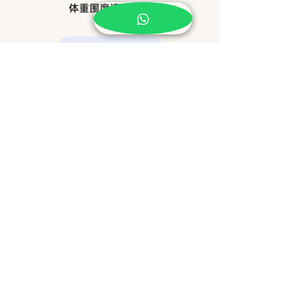
体重围度逐步下降
WhatsApp预约
​地址 Address
NO15, JALAN KSB 14,TAMAN KOTA
SYAHBANDAR, 75200, MELAKA.
​营业时间 Operating Hours
周一至周日
10:00 am - 6:00