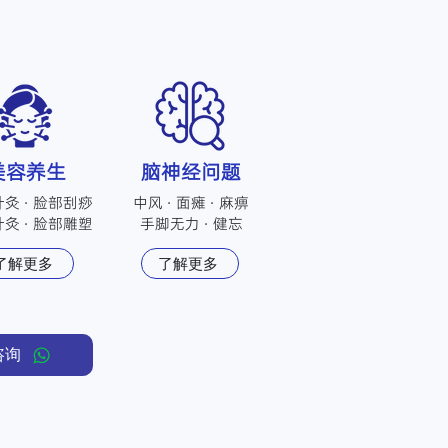
美容养生
脑神经问题
灸 · 脸部刮痧
中风 · 面瘫 · 麻痹
针灸 · 脸部雕塑
​手脚无力 · 健忘
了解更多
了解更多
咨询