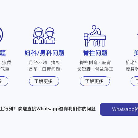
题
妇科/男科问题
脊柱问题
· 疲倦
月经不调 · 痛经
脊柱侧弯 · 驼背
抗老针
湿气重
​备孕 · 白带问题
​长短脚 · 骨盆矫正
​瘦身
多
了解更多
了解更多
上行列？欢迎直接Whatsapp咨询我们你的问题
Whatsapp